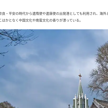
奈良・平安の時代から遣隋使や遣唐使の出発港としても利用され、海外と
こはかとなく中国文化や南蛮文化の香りが漂っている。