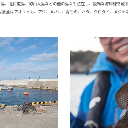
生月島、北に度島、的山大島などの他の島々も点在し、複雑な海岸線を成
対象魚はアオリイカ、アジ、メバル、青もの、ハタ、クロダイ、メジナ