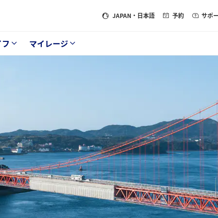
JAPAN
・日本語
予約
サポ
イフ
マイレージ