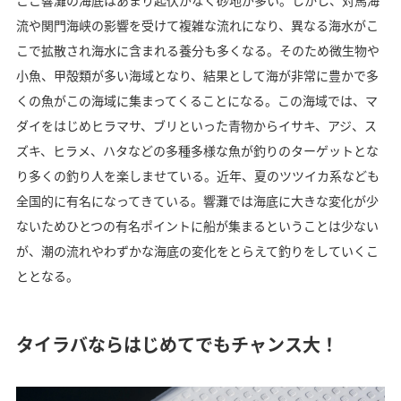
ここ響灘の海底はあまり起伏がなく砂地が多い。しかし、対馬海
流や関門海峡の影響を受けて複雑な流れになり、異なる海水がこ
こで拡散され海水に含まれる養分も多くなる。そのため微生物や
小魚、甲殻類が多い海域となり、結果として海が非常に豊かで多
くの魚がこの海域に集まってくることになる。この海域では、マ
ダイをはじめヒラマサ、ブリといった青物からイサキ、アジ、ス
ズキ、ヒラメ、ハタなどの多種多様な魚が釣りのターゲットとな
り多くの釣り人を楽しませている。近年、夏のツツイカ系なども
全国的に有名になってきている。響灘では海底に大きな変化が少
ないためひとつの有名ポイントに船が集まるということは少ない
が、潮の流れやわずかな海底の変化をとらえて釣りをしていくこ
ととなる。
タイラバならはじめてでもチャンス大！