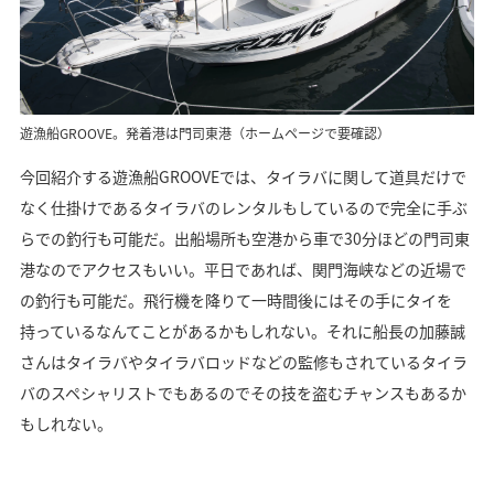
遊漁船GROOVE。発着港は門司東港（ホームページで要確認）
今回紹介する遊漁船GROOVEでは、タイラバに関して道具だけで
なく仕掛けであるタイラバのレンタルもしているので完全に手ぶ
らでの釣行も可能だ。出船場所も空港から車で30分ほどの門司東
港なのでアクセスもいい。平日であれば、関門海峡などの近場で
の釣行も可能だ。飛行機を降りて一時間後にはその手にタイを
持っているなんてことがあるかもしれない。それに船長の加藤誠
さんはタイラバやタイラバロッドなどの監修もされているタイラ
バのスペシャリストでもあるのでその技を盗むチャンスもあるか
もしれない。