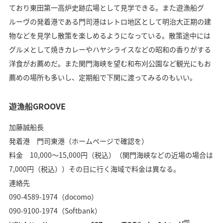
ており東田第一高炉史跡広場として見学できる。また遊漁船グ
ルーヴの発着港である門司港はレトロ地区として明治大正期の建
物などを見学し散策を楽しめるようになっている。散策途中には
グルメとして焼きカレーやハヤシライスなどの昭和の香りがする
洋食がお薦めだ。また関門海峡を望む和布刈公園など観光にもお
薦めの場所も多いし、定期船で下関に渡ってみるのもいい。
遊漁船GROOVE
加藤誠船長
発着港 門司東港（ホームページで確認を）
料金 10,000～15,000円（税込）（関門海峡などの近場の場合は
7,000円（税込））その日に行く海域で料金は異なる。
連絡先
090-4589-1974（docomo）
090-9100-1974（Softbank）