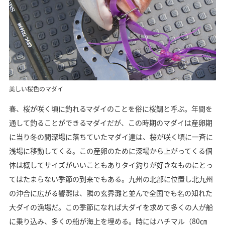
美しい桜色のマダイ
春、桜が咲く頃に釣れるマダイのことを俗に桜鯛と呼ぶ。年間を
通して釣ることができるマダイだが、この時期のマダイは産卵期
に当り冬の間深場に落ちていたマダイ達は、桜が咲く頃に一斉に
浅場に移動してくる。この産卵のために深場から上がってくる個
体は概してサイズがいいこともありタイ釣りが好きなものにとっ
てはたまらない季節の到来でもある。九州の北部に位置し北九州
の沖合に広がる響灘は、隣の玄界灘と並んで全国でも名の知れた
大ダイの漁場だ。この季節になれば大ダイを求めて多くの人が船
に乗り込み、多くの船が海上を埋める。時にはハチマル（80㎝