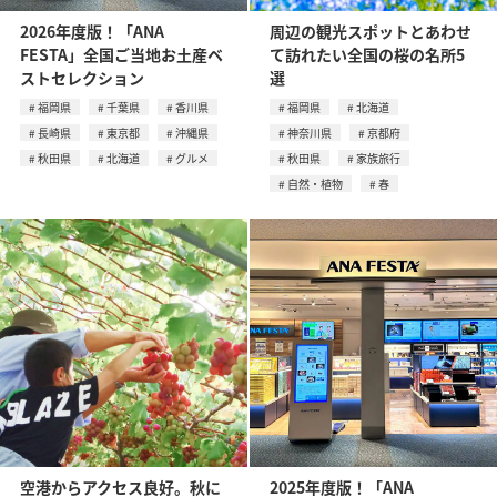
2026年度版！「ANA
周辺の観光スポットとあわせ
FESTA」全国ご当地お土産ベ
て訪れたい全国の桜の名所5
ストセレクション
選
福岡県
千葉県
香川県
福岡県
北海道
長崎県
東京都
沖縄県
神奈川県
京都府
秋田県
北海道
グルメ
秋田県
家族旅行
自然・植物
春
空港からアクセス良好。秋に
2025年度版！「ANA