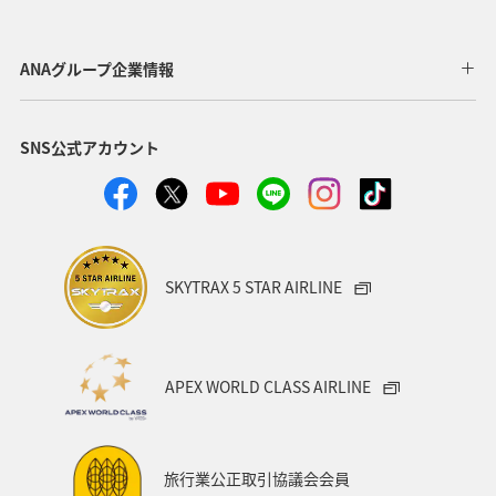
自然・植物
神奈川県
京都府
夏
マダイ
千葉県
家族旅行
兵庫県
広島県
ANAグループ企業情報
鹿児島県
趣味
旅アト
新潟県
香川県
SNS公式アカウント
沖縄県
宮城県
愛媛県
飛行機
仙台
沖縄
三重県
札幌
お祭り・イベント
神戸
糸島
出張グルメ
宮崎県
長野県
SKYTRAX 5 STAR AIRLINE
島根県
サイクリング
秋のアクティビティ
日本の歴史・文化・芸術
歴史・文化・芸術
日常
APEX WORLD CLASS AIRLINE
青森県
石川県
ANAのふるさと納税
川
フナ
ブリ
旅行業公正取引協議会会員