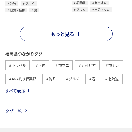
福岡県
九州地方
趣味
グルメ
グルメ
出張グルメ
自然・植物
夏
もっと見る
福岡県つながりタグ
トラベル
国内
旅マエ
九州地方
旅ナカ
ANA釣り倶楽部
釣り
グルメ
春
北海道
すべて表示
冬
海
アクティビティ
熊本県
ライフ
長崎県
秋
大分県
佐賀県
タグ一覧
ショッピング＆ライフ
東京都
秋田県