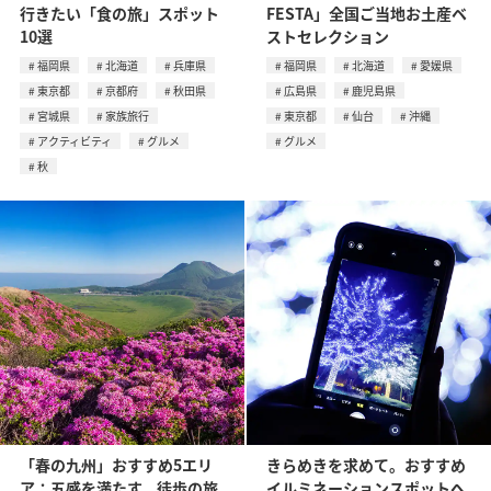
行きたい「食の旅」スポット
FESTA」全国ご当地お土産ベ
10選
ストセレクション
福岡県
北海道
兵庫県
福岡県
北海道
愛媛県
東京都
京都府
秋田県
広島県
鹿児島県
宮城県
家族旅行
東京都
仙台
沖縄
アクティビティ
グルメ
グルメ
秋
「春の九州」おすすめ5エリ
きらめきを求めて。おすすめ
ア：五感を満たす、徒歩の旅
イルミネーションスポットへ