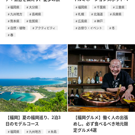
福岡県
大分県
福岡県
千葉県
三重県
九州地方
長崎県
札幌
北海道
兵庫県
熊本県
佐賀県
広島県
神戸
自然・植物
アクティビティ
お祭り・イベント
冬
春
【福岡】夏の福岡巡り、2泊3
【福岡グルメ】働く人の出張
日のモデルコース
めし。必ず食べるべき地元限
定グルメ4選
福岡県
九州地方
糸島