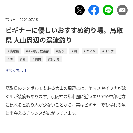
掲載日：2021.07.15
ビギナーに優しいおすすめ釣り場。鳥取
県 大山周辺の渓流釣り
鳥取県
ANA釣り倶楽部
釣り
川
ヤマメ
イワナ
春
夏
国内
旅ナカ
トラベル
すべて表示
鳥取県のシンボルでもある大山の周辺には、ヤマメやイワナが泳
ぐ川が幾筋もあります。京阪神の都市圏に近いエリアや中部地方
に比べると釣り人が少ないことから、実はビギナーでも憧れの魚
に出会えるチャンスが広がっています。