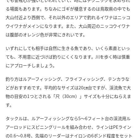
でも警戒心が強いといわれていて、時にはテクニックを求められ
る場面もあります。ちなみにゴギが棲息するのは鳥取県の中でも
大山付近より西側で、それ以外のエリアで釣れるイワナはニッコ
ウイワナがメインになります。また、大山周辺のニッコウイワナ
は腹部のオレンジ色が非常にきれいです。
いずれにしても相手は自然に生きる魚であり、いくら素直といっ
ても、不用意に近づけば釣りにくくなります。川を歩く時は慎重
にアプローチしましょう。
釣り方はルアーフィッシング、フライフィッシング、テンカラな
どがおすすめです。平均的なサイズは20㎝台ですが、渓流魚で大
物の目安の1つとされる「尺（30cm）」サイズも十分にねらえま
す。
タックルは、ルアーフィッシングなら5～6フィート台の渓流用ル
アーロッドにスピニングリールを組み合わせ、ラインはPEライン
の0.6～0.8号、先端のリーダーはナイロンの6ポンド程度をセット