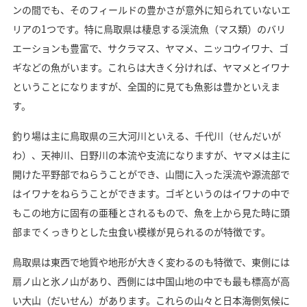
ンの間でも、そのフィールドの豊かさが意外に知られていないエ
リアの1つです。特に鳥取県は棲息する渓流魚（マス類）のバリ
エーションも豊富で、サクラマス、ヤマメ、ニッコウイワナ、ゴ
ギなどの魚がいます。これらは大きく分ければ、ヤマメとイワナ
ということになりますが、全国的に見ても魚影は豊かといえま
す。
釣り場は主に鳥取県の三大河川といえる、千代川（せんだいが
わ）、天神川、日野川の本流や支流になりますが、ヤマメは主に
開けた平野部でねらうことができ、山間に入った渓流や源流部で
はイワナをねらうことができます。ゴギというのはイワナの中で
もこの地方に固有の亜種とされるもので、魚を上から見た時に頭
部までくっきりとした虫食い模様が見られるのが特徴です。
鳥取県は東西で地質や地形が大きく変わるのも特徴で、東側には
扇ノ山と氷ノ山があり、西側には中国山地の中でも最も標高が高
い大山（だいせん）があります。これらの山々と日本海側気候に