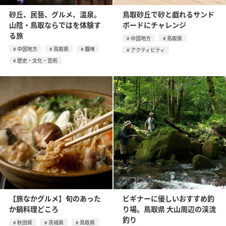
砂丘、民藝、グルメ、温泉。
鳥取砂丘で砂と戯れるサンド
山陰・鳥取ならではを体験す
ボードにチャレンジ
る旅
中国地方
鳥取県
中国地方
鳥取県
趣味
アクティビティ
歴史・文化・芸術
【旅なかグルメ】旬のあった
ビギナーに優しいおすすめ釣
か鍋料理どころ
り場。鳥取県 大山周辺の渓流
釣り
秋田県
茨城県
鳥取県