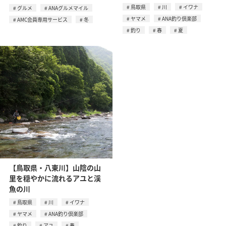
鳥取県
川
イワナ
グルメ
ANAグルメマイル
ヤマメ
ANA釣り倶楽部
AMC会員専用サービス
冬
釣り
春
夏
【鳥取県・八東川】山陰の山
里を穏やかに流れるアユと渓
魚の川
鳥取県
川
イワナ
ヤマメ
ANA釣り倶楽部
釣り
アユ
春