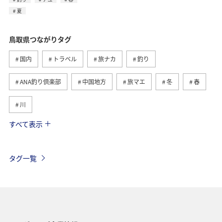
夏
鳥取県つながりタグ
国内
トラベル
旅ナカ
釣り
ANA釣り倶楽部
中国地方
旅マエ
冬
春
川
すべて表示
イワナ
ヤマメ
夏
趣味
歴史・文化・芸術
アクティビティ
秋のアクティビティ
タグ一覧
ライフ
グルメ
秋田県
茨城県
ANAグルメマイル
AMC会員専用サービス
アユ