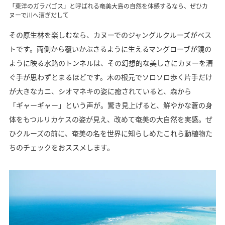
「東洋のガラパゴス」と呼ばれる奄美大島の自然を体感するなら、ぜひカ
ヌーで川へ漕ぎだして
その原生林を楽しむなら、カヌーでのジャングルクルーズがベス
トです。両側から覆いかぶさるように生えるマングローブが鏡の
ように映る水路のトンネルは、その幻想的な美しさにカヌーを漕
ぐ手が思わずとまるほどです。木の根元でソロソロ歩く片手だけ
が大きなカニ、シオマネキの姿に癒されていると、森から
「ギャーギャー」という声が。驚き見上げると、鮮やかな蒼の身
体をもつルリカケスの姿が見え、改めて奄美の大自然を実感。ぜ
ひクルーズの前に、奄美の名を世界に知らしめたこれら動植物た
ちのチェックをおススメします。