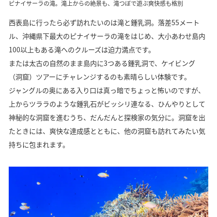
ピナイサーラの滝。滝上からの絶景も、滝つぼで遊ぶ爽快感も格別
西表島に行ったら必ず訪れたいのは滝と鍾乳洞。落差55メート
ル、沖縄県下最大のピナイサーラの滝をはじめ、大小あわせ島内
100以上もある滝へのクルーズは迫力満点です。
または太古の自然のまま島内に3つある鍾乳洞で、ケイビング
（洞窟）ツアーにチャレンジするのも素晴らしい体験です。
ジャングルの奥にある入り口は真っ暗でちょっと怖いのですが、
上からツララのような鍾乳石がビッシリ連なる、ひんやりとして
神秘的な洞窟を進むうち、だんだんと探検家の気分に。洞窟を出
たときには、爽快な達成感とともに、他の洞窟も訪れてみたい気
持ちに包まれます。