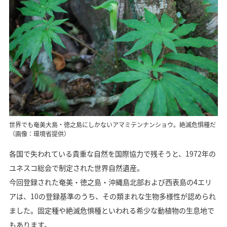
世界でも奄美大島・徳之島にしかないアマミテンナンショウ。絶滅危惧種だ
（画像：環境省提供）
各国で失われている貴重な自然を国際協力で残そうと、1972年の
ユネスコ総会で制定された世界自然遺産。
今回登録された奄美・徳之島・沖縄島北部および西表島の4エリ
アは、10の登録基準のうち、その類まれな生物多様性が認められ
ました。固定種や絶滅危惧種といわれる希少な動植物の生息地で
もあります。