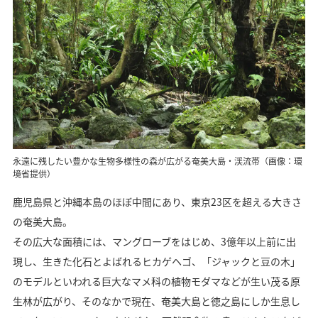
永遠に残したい豊かな生物多様性の森が広がる奄美大島・渓流帯（画像：環
境省提供）
鹿児島県と沖縄本島のほぼ中間にあり、東京23区を超える大きさ
の奄美大島。
その広大な面積には、マングローブをはじめ、3億年以上前に出
現し、生きた化石とよばれるヒカゲヘゴ、「ジャックと豆の木」
のモデルといわれる巨大なマメ科の植物モダマなどが生い茂る原
生林が広がり、そのなかで現在、奄美大島と徳之島にしか生息し