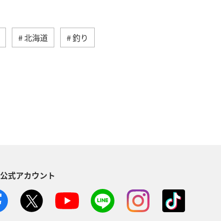
北海道
釣り
ベント
冬
沖縄
ハワイ
ラリア
フランス
オーストリア
イツ
韓国
海
メキシコ
ペイン
シンガポール
S公式アカウント
ギー
スイス
インドネシア
ANAショッピング A-style
ゴルフ