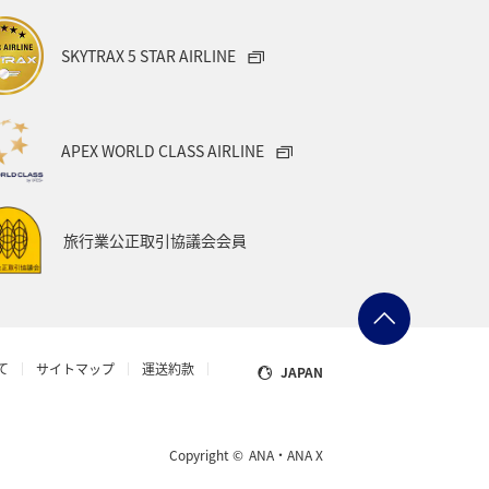
大分県
東海地方
ホテル
SKYTRAX 5 STAR AIRLINE
ル
石川県
長崎県
神奈川県
マリンスポーツ
APEX WORLD CLASS AIRLINE
キャンプ・グランピング
旅行業公正取引協議会会員
バンクーバー
ハノイ
香川県
高知県
熊本県
て
サイトマップ
運送約款
JAPAN
伊豆
東北海道
トラウト
マダイ
リゾート
八丈島
Copyright ©
ANA・ANA X