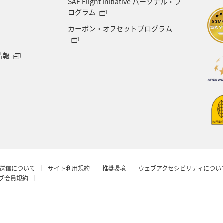
SAF Flight Initiative パーソナル・プ
ル
北陸地方
愛知県
兵庫県
ワカサギ
ログラム
カーボン・オフセットプログラム
ライフ
群馬県
鹿児島県
宮城県
ホノル
情報
コ・アフリカ・中東
島根県
佐賀県
福島県
リング
ANAマイレージクラブ
温泉
岩手県
クリスマス
シアトル
ニューヨーク
青森県
ンゼルス
トルコ
奈良県
山口県
広島県
送信について
サイト利用規約
推奨環境
ウェブアクセシビリティについ
日常
旭川
アオリイカ
パース
アマゴ
ラブ会員規約
和歌山県
旅アト
鳥取県
長野県