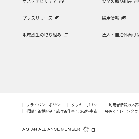
サステナビリティ
安全の取り組み
フィリピン
イギリス
カップ
プレスリリース
採用情報
静岡県
秋のアクティビティ
地域創生の取り組み
法人・自治体向け
シドニー
スウェーデン
トル
福井県
川
アユ
サイク
ANAのふるさと納税
西表島
台北
金沢
一人旅
ロサ
プライバシーポリシー
クッキーポリシー
利用者情報の外部
山形県
新潟県
メジナ
標識・各種約款・旅行条件書・取扱料金表
ANAマイレージク
沖縄県
ANA CA's Note
愛媛県