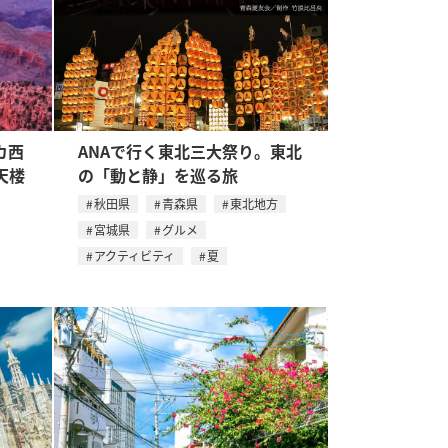
カ西
ANAで行く東北三大祭り。東北
天楼
の「動と静」を巡る旅
秋田県
青森県
東北地方
宮城県
グルメ
アクティビティ
夏