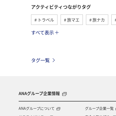
アクティビティつながりタグ
トラベル
旅マエ
旅ナカ
すべて表示
アメリカ
自然・植物
趣味
九州地方
東北地方
ヨーロッ
タグ一覧
アメリカ・カナダ・中南米
イタリ
四国地方
歴史・文化・芸術
世界遺産
カナダ
東京都
ANAグループ企業情報
秋田県
スキー・スノボ
大阪
ANAグループについて
グループ企業一覧