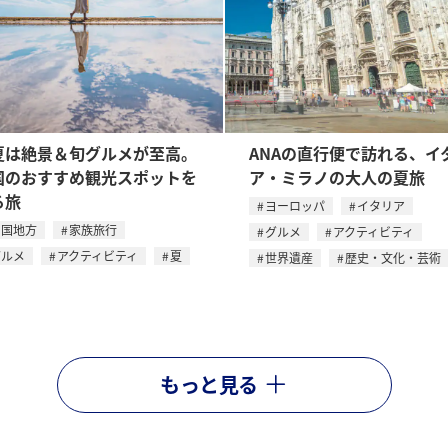
夏は絶景＆旬グルメが至高。
ANAの直行便で訪れる、イ
国のおすすめ観光スポットを
ア・ミラノの大人の夏旅
る旅
ヨーロッパ
イタリア
四国地方
家族旅行
グルメ
アクティビティ
グルメ
アクティビティ
夏
世界遺産
歴史・文化・芸術
もっと見る