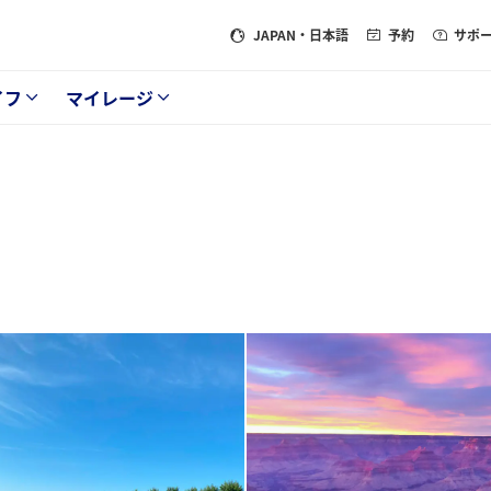
JAPAN
・日本語
予約
サポ
イフ
マイレージ