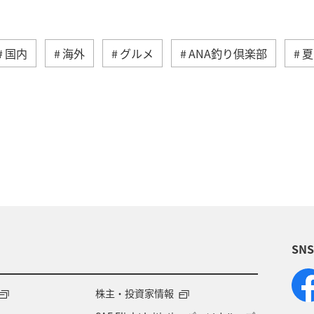
国内
海外
グルメ
ANA釣り倶楽部
夏
家族旅行
ツアー
春
秋
お祭り・イ
パ
東南アジア・南アジア
ベトナム
オースト
ア
関東・甲信越地方
台湾
東アジア
ド
タイ
関西地方
マイルを貯める
香港
ス
SN
福岡県
中国地方
徳島県
宮崎県
ベル
府
オセアニア
年末年始
京都府
湖
株主・投資家情報