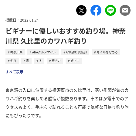
掲載日：2022.01.24
ビギナーに優しいおすすめ釣り場。神奈
川県 久比里のカワハギ釣り
神奈川県
ANAグルメマイル
ANA釣り倶楽部
マイルを貯める
釣り
海
冬
旅ナカ
旅マエ
トラベル
すべて表示
東京湾の入口に位置する横須賀市の久比里は、寒い季節が旬のカ
ワハギ釣りを楽しめる船宿が複数あります。車のほか電車でのア
クセスもよく、手ぶらで訪れることも可能で気軽な日帰り釣り旅
にもぴったりです。