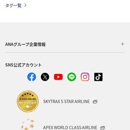
神奈川県
ANAマイレージクラブ
岐阜県
名古屋
タグ一覧
静岡県
海
ANAカード
日常
アマゴ
川
アユ
ホテル
関西地方
ツアー
ANAのふるさと納税
愛知県
沖縄
札幌
ANAグループ企業情報
北海道
福井県
秋田県
茨城県
鳥取県
SNS公式アカウント
東京都
帰省
夜景
関東・甲信越地方
編集長のおすすめ
SKYTRAX 5 STAR AIRLINE
APEX WORLD CLASS AIRLINE