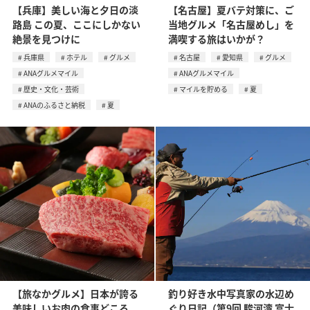
【兵庫】美しい海と夕日の淡
【名古屋】夏バテ対策に、ご
路島 この夏、ここにしかない
当地グルメ「名古屋めし」を
絶景を見つけに
満喫する旅はいかが？
兵庫県
ホテル
グルメ
名古屋
愛知県
グルメ
ANAグルメマイル
ANAグルメマイル
歴史・文化・芸術
マイルを貯める
夏
ANAのふるさと納税
夏
【旅なかグルメ】日本が誇る
釣り好き水中写真家の水辺め
美味しいお肉の食事どころ
ぐり日記（第9回 駿河湾 富士