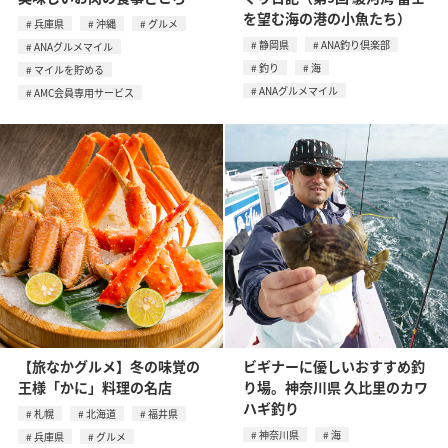
を望む海の港の小魚たち）
兵庫県
沖縄
グルメ
静岡県
ANA釣り倶楽部
ANAグルメマイル
釣り
海
マイルを貯める
ANAグルメマイル
AMC会員専用サービス
【旅なかグルメ】冬の味覚の
ビギナーに優しいおすすめ釣
王様「かに」料理の名店
り場。神奈川県 久比里のカワ
ハギ釣り
札幌
北海道
福井県
神奈川県
海
兵庫県
グルメ