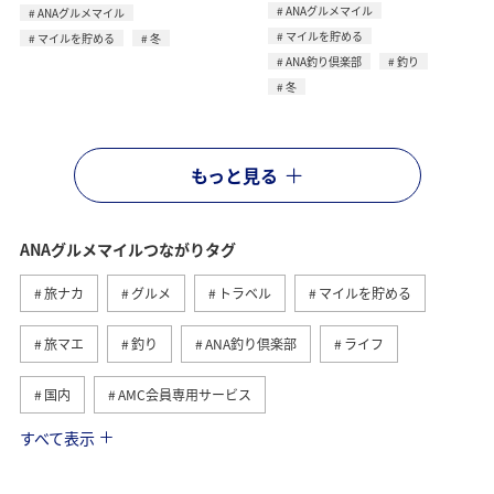
ANAグルメマイル
ANAグルメマイル
マイルを貯める
マイルを貯める
冬
ANA釣り倶楽部
釣り
冬
もっと見る
ANAグルメマイルつながりタグ
旅ナカ
グルメ
トラベル
マイルを貯める
旅マエ
釣り
ANA釣り倶楽部
ライフ
国内
AMC会員専用サービス
すべて表示
冬
歴史・文化・芸術
夏
兵庫県