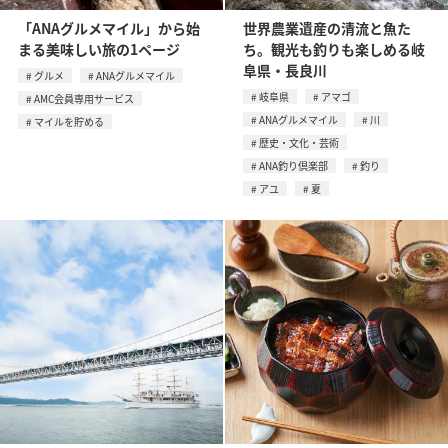
「ANAグルメマイル」から始
世界農業遺産の清流と魚た
まる美味しい旅の1ページ
ち。観光も釣りも楽しめる岐
阜県・長良川
グルメ
ANAグルメマイル
岐阜県
アマゴ
AMC会員専用サービス
ANAグルメマイル
川
マイルを貯める
歴史・文化・芸術
ANA釣り倶楽部
釣り
アユ
夏