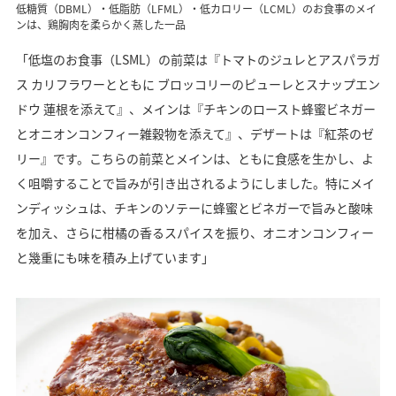
低糖質（DBML）・低脂肪（LFML）・低カロリー（LCML）のお食事のメイ
ンは、鶏胸肉を柔らかく蒸した一品
「低塩のお食事（LSML）の前菜は『トマトのジュレとアスパラガ
ス カリフラワーとともに ブロッコリーのピューレとスナップエン
ドウ 蓮根を添えて』、メインは『チキンのロースト蜂蜜ビネガー
とオニオンコンフィー雑穀物を添えて』、デザートは『紅茶のゼ
リー』です。こちらの前菜とメインは、ともに食感を生かし、よ
く咀嚼することで旨みが引き出されるようにしました。特にメイ
ンディッシュは、チキンのソテーに蜂蜜とビネガーで旨みと酸味
を加え、さらに柑橘の香るスパイスを振り、オニオンコンフィー
と幾重にも味を積み上げています」