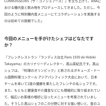
CONNOISSEURS（ザ・コノシュアーズ）』を立ち上げて、ANAに
おける機内食と飲み物をプロデュースしてきました。ただし、今
回のように特別機内食メニューにてコラボレーションを実施する
のは初めての挑戦でした」
今回のメニューを手がけたシェフはどなたです
か？
「フレンチレストラン『ランディス台北 Paris 1930 de Hideki
Takayama』のカリナリーディレクター、髙山英紀氏です。髙山
シェフは、『料理のオリンピック』と称されるボキューズ・ドー
ル国際料理コンクール アジアパシフィック大会において、日本
チームを率いて2度の優勝を果たしたフレンチの名シェフです。
また、もともと健康食や介護食などにも積極的に取り組まれてい
て、幅広いお客様の嗜好に沿ったメニューを考案されていまし
た。そうした髙山シェフのこの分野に対する強い想いと、食のユ