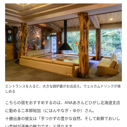
エントランスを入ると、大きな囲炉裏がお出迎え。ウェルカムドリンクが楽
しめる
こちらの宿をおすすめするのは、ANAあきんどひがし北海道支店
に勤める二本柳裕加（にほんやなぎ・ゆか）さん。
十勝出身の彼女は「手つかずの豊かな自然、そして新鮮でおいし
い食材が道東の魅力です」と語ります。