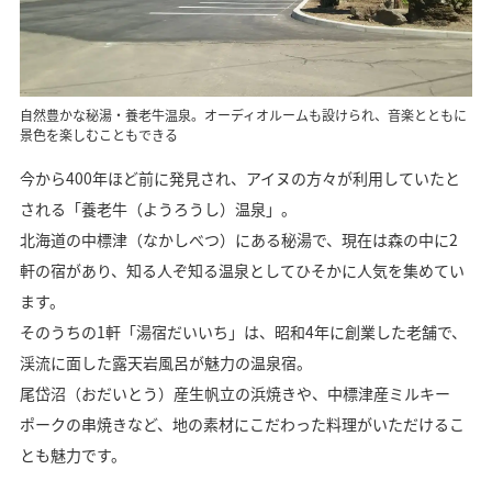
自然豊かな秘湯・養老牛温泉。オーディオルームも設けられ、音楽とともに
景色を楽しむこともできる
今から400年ほど前に発見され、アイヌの方々が利用していたと
される「養老牛（ようろうし）温泉」。
北海道の中標津（なかしべつ）にある秘湯で、現在は森の中に2
軒の宿があり、知る人ぞ知る温泉としてひそかに人気を集めてい
ます。
そのうちの1軒「湯宿だいいち」は、昭和4年に創業した老舗で、
渓流に面した露天岩風呂が魅力の温泉宿。
尾岱沼（おだいとう）産生帆立の浜焼きや、中標津産ミルキー
ポークの串焼きなど、地の素材にこだわった料理がいただけるこ
とも魅力です。