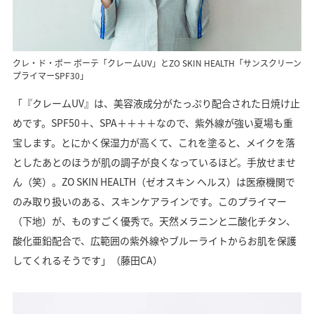
クレ・ド・ポー ボーテ「クレームUV」とZO SKIN HEALTH「サンスクリーン
プライマーSPF30」
「『クレームUV』は、美容液成分がたっぷり配合された日焼け止
めです。SPF50＋、SPA＋＋＋＋なので、紫外線が強い夏場も重
宝します。とにかく保湿力が高くて、これを塗ると、メイクを落
としたあとのほうが肌の調子が良くなっているほど。手放せませ
ん（笑）。ZO SKIN HEALTH（ゼオスキン ヘルス）は医療機関で
のみ取り扱いのある、スキンケアラインです。このプライマー
（下地）が、ものすごく優秀で。天然メラニンと二酸化チタン、
酸化亜鉛配合で、広範囲の紫外線やブルーライトからお肌を保護
してくれるそうです」（藤田CA）