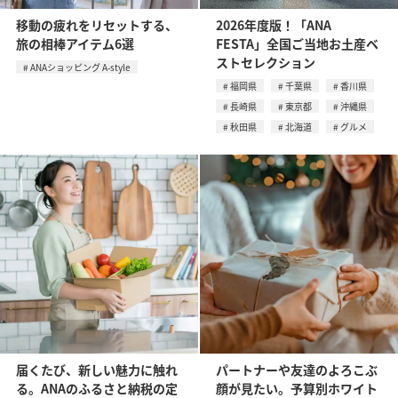
移動の疲れをリセットする、
2026年度版！「ANA
旅の相棒アイテム6選
FESTA」全国ご当地お土産ベ
ストセレクション
ANAショッピング A-style
福岡県
千葉県
香川県
長崎県
東京都
沖縄県
秋田県
北海道
グルメ
届くたび、新しい魅力に触れ
パートナーや友達のよろこぶ
る。ANAのふるさと納税の定
顔が見たい。予算別ホワイト