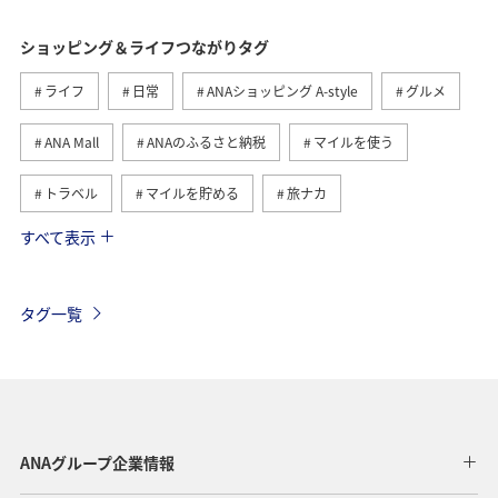
ショッピング＆ライフつながりタグ
ライフ
日常
ANAショッピング A-style
グルメ
ANA Mall
ANAのふるさと納税
マイルを使う
トラベル
マイルを貯める
旅ナカ
すべて表示
北海道
旅マエ
国内
ANAマイレージモール
冬
ワイン
ANAのオンラインショップ
タグ一覧
A-style秋特集
ハワイ
ANAマイレージクラブ
日常生活でマイルを貯める（自宅にいながら貯める）
福岡県
飛行機
旅アト
冬のふるさと納税
東京都
ANAグループ企業情報