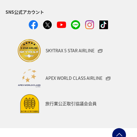
沖縄県
鹿児島県
沖縄
ANA CA's Note
SNS公式アカウント
帰省
年末年始
九州地方
ツアー
海外
ANAカード
マイルの教室
機内
ANAの取り組み（サステナブル、社会貢献）
千葉県
SKYTRAX 5 STAR AIRLINE
香川県
長崎県
秋田県
お祭り・イベント
カップル
愛媛県
広島県
仙台
APEX WORLD CLASS AIRLINE
空港グルメ
石垣
ANA釣り倶楽部
釣り
海
タチウオ
秋
熊本県
夏
旅行業公正取引協議会会員
ANA Pay
ANAセレクション
イタリア
青森県
石川県
東北海道
温泉
静岡県
兵庫県