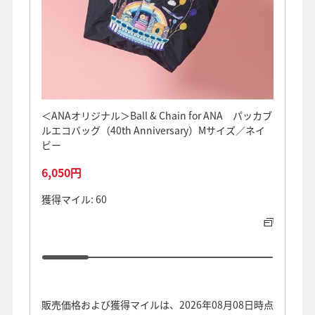
＜ANAオリジナル＞Ball & Chain for ANA パッカブ
＼10
ルエコバッグ（40th Anniversary）Mサイズ／ネイ
アルミ
ビー
オーヤ
6,050円
11,8
獲得マイル: 60
獲得マイ
販売価格および獲得マイルは、2026年08月08日時点