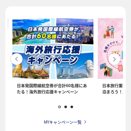
1人
プロモーションコードについて
・表示金額は選択いただいた条件でのもっともおトクな運賃となりま
す。
・表示金額と空席状況は最新ではない場合があります。[検索する]ボタ
ンより最新の空席照会結果をご確認ください。
・「＊」は現在金額が確認できない都市・日付となります。空席照会
結果画面にて最新の情報をご確認ください。
・表示金額には、運賃、
燃油特別付加運賃
、
航空保険特別料金
、その
を
日本発国際線航空券が合計60名様にあ
日本旅行業協会
他の各種税金、料金などが含まれます。発券時に再計算するため、変
たる！海外旅行応援キャンペーン
泊まろう！」国
動する可能性があります。
・複数空港がある都市においては、複数空港の中でのおトクな運賃が
表示される場合があります。
・ANA独自の相互利用可能空港(福岡/北九州/佐賀、広島/岩国)は2026
年5月18日をもちまして終了となります。
MYキャンペーン一覧
検索する