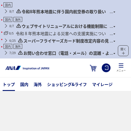
国内
令和8年熊本地震に伴う国内航空券の取り扱い
8/7
について
国内
海外
ウェブサイトリニューアルにおける機能制限に
8/7
ついて
令和 8 年熊本地震による災害への支援実施につい
8/5
て
スーパーフライヤーズカード制度改定内容の見
6/25
直しに関するご案内
国内
海外
開く
お問い合わせ窓口（電話・メール）の混雑・よ
7/29
くあるお問い合わせについて
メニュー
トップ
国内
海外
ショッピング&ライフ
マイレージ