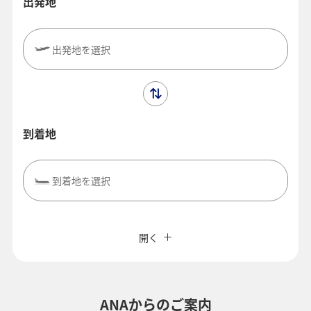
出発地
出発地を選択
到着地
到着地を選択
閉じる
エコノミークラス
往復で異なるクラスで検索
ANAカード優待割引
開く
旅CUBE（航空券予約＋地上経路）
往路出発日および時間帯
よく使う情報を登録する
ANAからのご案内