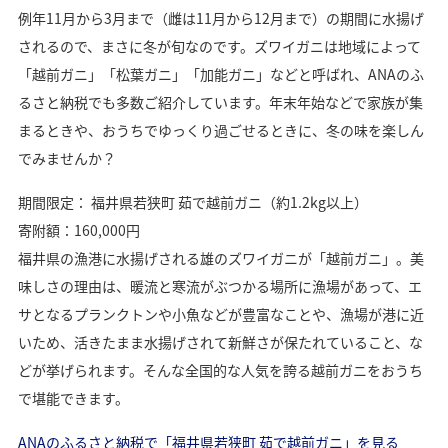
例年11月から3月まで（雌は11月から12月まで）の期間に水揚げ
されるので、まさに冬が旬なのです。ズワイガニは地域によって
「越前ガニ」「松葉ガニ」「加能ガニ」などと呼ばれ、ANAのふ
るさと納税でも多数ご紹介しています。年末年始などで家族が集
まるときや、おうちでゆっくり過ごせるときに、冬の味を楽しん
でみませんか？
期間限定： 福井県若狭町 茹で越前ガニ（約1.2kg以上）
寄附額：160,000円
福井県の漁港に水揚げされる雄のズワイガニが「越前ガニ」。美
味しさの理由は、暖流と寒流がぶつかる場所に漁場があって、エ
サとなるプランクトンや小魚などが豊富なことや、漁場が港に近
いため、活きたまま水揚げされて新鮮さが保たれていること、な
どが挙げられます。そんな全国的な人気を誇る越前ガニをおうち
で堪能できます。
ANAのふるさと納税で「福井県若狭町 茹で越前ガニ」を見る