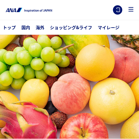
トップ
国内
海外
ショッピング&ライフ
マイレージ