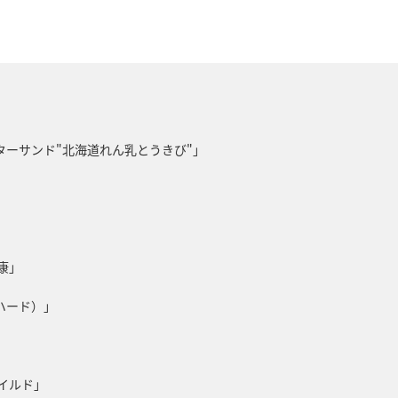
D バターサンド"北海道れん乳とうきび"」
康」
ハード）」
イルド」