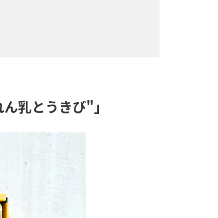
道れん乳とうきび"」