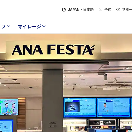
JAPAN
・日本語
予約
サポ
イフ
マイレージ