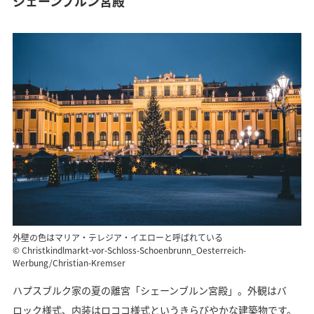
シェーンブルン宮殿
外壁の色はマリア・テレジア・イエローと呼ばれている
© Christkindlmarkt-vor-Schloss-Schoenbrunn_Oesterreich-
Werbung/Christian-Kremser
ハプスブルク家の夏の離宮「シェーンブルン宮殿」。外観はバ
ロック様式、内装はロココ様式というきらびやかな建築物です。