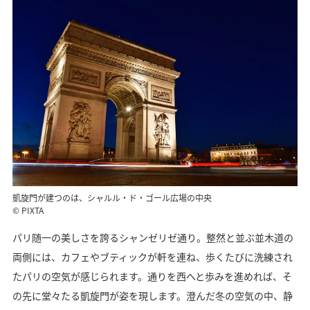
凱旋門が建つのは、シャルル・ド・ゴール広場の中央
© PIXTA
パリ随一の美しさを誇るシャンゼリゼ通り。整然と並ぶ並木道の
両側には、カフェやブティックが軒を連ね、歩くたびに洗練され
たパリの空気が感じられます。通りを西へと歩みを進めれば、そ
の先に堂々たる凱旋門が姿を現します。澄んだ冬の空気の中、静