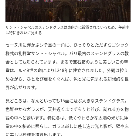
サント・シャペルのステンドグラスは東向きに設置されているため、午前中
は特にきれいに見える
セーヌ川に浮かぶシテ島の一角に、ひっそりとただずむゴシック
様式の礼拝堂サント・シャペル。パリ最古のステンドグラスの教
会としても知られています。まるで宝石箱のように美しいこの聖
堂は、ルイ9世の命により1248年に建立されました。外観は控え
めながら、ひとたび扉をくぐれば、色と光に包まれる幻想的な世
界が広がります。
見どころは、なんといっても15面に及ぶ大きなステンドグラス。
色鮮やかなガラスが、天井近くまでずらりと並び、訪れる方を物
語の中へと誘います。特に冬は、低くやわらかな太陽の光が礼拝
堂の中を斜めに照らし、ガラス越しに差し込む光と影が、壁や床
に美しい模様を描き出します。