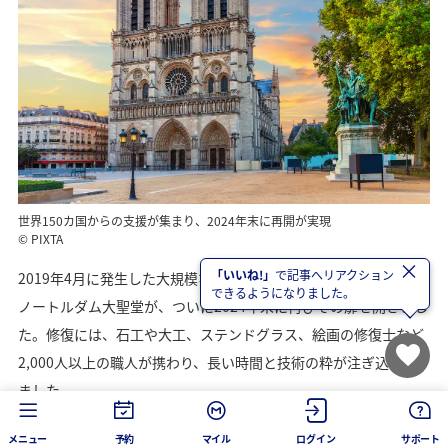
世界150カ国からの支援が集まり、2024年末に再開が実現
© PIXTA
×
「いいね!」
で記事へリアクション
2019年4月に発生した大規模な火災から5年あまり。パリの象徴、
できるようになりました。
ノートルダム大聖堂が、ついに2024年末に再びその扉を開きまし
た。修復には、石工や大工、ステンドグラス、絵画の修復士など
2,000人以上の職人が携わり、長い時間と技術の粋が注ぎ込まれ
ました。
再建された大聖堂の内部に足を踏み入れると、変化に驚かされま
メニュー
予約
マイル
ログイン
サポート