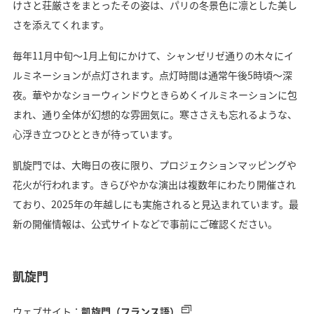
けさと荘厳さをまとったその姿は、パリの冬景色に凛とした美し
さを添えてくれます。
毎年11月中旬〜1月上旬にかけて、シャンゼリゼ通りの木々にイ
ルミネーションが点灯されます。点灯時間は通常午後5時頃〜深
夜。華やかなショーウィンドウときらめくイルミネーションに包
まれ、通り全体が幻想的な雰囲気に。寒ささえも忘れるような、
心浮き立つひとときが待っています。
凱旋門では、大晦日の夜に限り、プロジェクションマッピングや
花火が行われます。きらびやかな演出は複数年にわたり開催され
ており、2025年の年越しにも実施されると見込まれています。最
新の開催情報は、公式サイトなどで事前にご確認ください。
凱旋門
ウェブサイト：
凱旋門（フランス語）