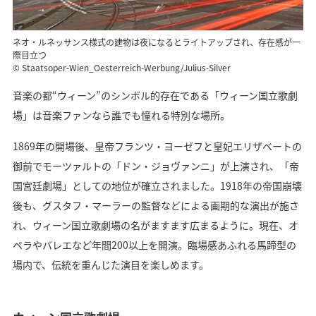
ネオ・ルネッサンス様式の建物は夜になるとライトアップされ、存在感が一
際目立つ
© Staatsoper-Wien_Oesterreich-Werbung/Julius-Silver
音楽の都“ウィーン”のシンボル的存在である「ウィーン国立歌劇
場」は音楽ファンなら誰でも憧れる特別な場所。
1869年の開場後、皇帝フランツ・ヨーゼフと皇妃エリザベートの
御前でモーツァルトの「ドン・ジョヴァンニ」が上演され、「帝
国宮廷劇場」としての地位が確立されました。1918年の帝国崩壊
後も、グスタフ・マーラーの監督などによる画期的な演出が施さ
れ、ウィーン国立歌劇場の名がますます広まるように。現在、オ
ペラやバレエなど年間200以上を開演。臨場感あふれる馬蹄型の
場内で、伝統を重んじた演目を楽しめます。