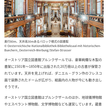
奥行80m、天井高30mあるバロック様式の図書館
© Oesterreichische-Nationalbibliothek-Bibliotheksaal-mit-historischen-
Buechern_Oesterreich-Werbung/Stefan-Strasser
オーストリア国立図書館プルンクザールでは、豪華絢爛な木製の
書架に1501年〜1850年に出版された20万冊以上の古書が保管さ
れています。天井を見上げれば、ダニエル・グラン作のフレスコ
画で装飾されたドームが広がり、絵画内の人物が今にも動き出し
そうです。
オーストリア国立図書館はプルンクザールのほか、地球儀博物館
やエスペラント博物館、文学博物館なども運営しています。蔵書