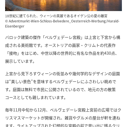
18世紀に建てられた、ウィーンの英雄であるオイゲン公の夏の離宮
© Adventmarkt-Wien-Schloss-Belvedere_Oesterreich-Werbung/Harald-
Eisenberger
バロック建築の傑作「ベルヴェデーレ宮殿」は上宮と下宮から構
成される美術館です。オーストリアの画家・クリムトの代表作
「接吻」をはじめ、中世以降の世界的に有名な作品を約430点、
展示しています。
上宮から見下ろすウィーンの街並みや幾何学的なデザインの庭園
は“美しい景色”を意味するベルヴェデーレにふさわしい眺めで
す。庭園は無料で市民に公開されているので、地元の方の散策
コースとしても親しまれています。
毎年11月中旬から12月、ベルヴェデーレ宮殿上宮前の広場ではク
リスマスマーケットが開催され、雑貨やグルメの屋台が軒を連ね
ます。ライトアップされた幻想的な宮殿の前で思い出に残るクリ