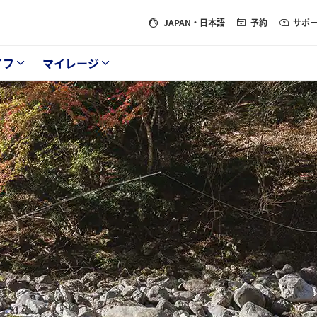
JAPAN
・日本語
予約
サポ
イフ
マイレージ