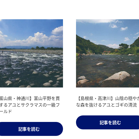
ルメも釣りもマダイで華やぐ春
富山県・神通川】富山平野を貫
早期から春の川釣りが楽しめる
【島根県・高津川】山陰の穏や
宇和島
するアユとサクラマスの一級フ
分県日田市
な森を抜けるアユとゴギの清流
ールド
記事を読む
記事を読む
記事を読む
記事を読む