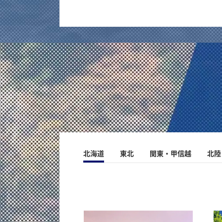
大型のニジマスとアメマスを釣る
北海道 幌加内町・朱鞠内湖
【
冬
北海道
東北
関東・甲信越
北陸
秋の北海道
−41.2℃を記録した、厳寒地の「熱
が
も
い」氷上釣りフィールド
記事を読む
記事を読む