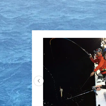
県中
6.04.02
地文化と
史と自然
ルメや立