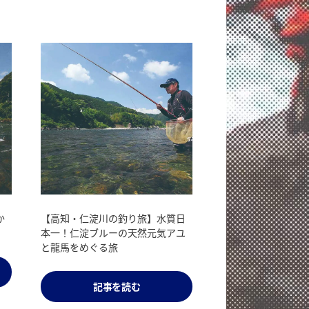
大
か
大物も数も狙える注目エリア・大
【高知・仁淀川の釣り旅】水質日
分のカワハギ釣り
本一！仁淀ブルーの天然元気アユ
と龍馬をめぐる旅
記事を読む
記事を読む