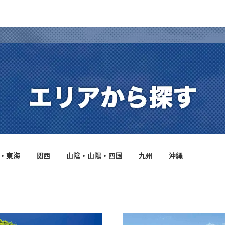
長野県・木崎湖】紅葉シーズン
に魅力が増す裏磐梯。美味しさ
【長崎県・下五島】堤防、船、
【静岡県・南伊豆】ダイナミッ
・東海
関西
山陰・山陽・四国
九州
沖縄
盛期のワカサギ ユートピア
格別な桧原湖のワカサギ釣り
磯、洋上、あらゆる釣りが可能
な荒磯で磯魚と戯れる
九州の青い至宝
記事を読む
記事を読む
記事を読む
記事を読む