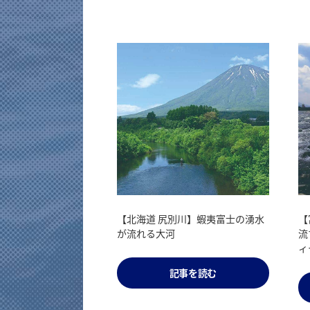
早春の北海道で湖の大物釣り！支
【北海道 尻別川】蝦夷富士の湧水
グ
【
笏湖・洞爺湖
が流れる大河
の
流
ィ
記事を読む
記事を読む