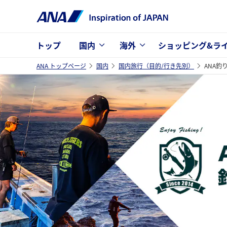
トップ
国内
海外
ショッピング&ラ
ANA トップページ
国内
国内旅行（目的/行き先別）
ANA釣