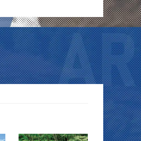
ク
【沖縄県・宮古島】ロウニンアジ
【宮崎県・日南】冬も温暖な釣り
な
躍る黒潮が隣接する島
人のウインターキャンプ地
記事を読む
記事を読む