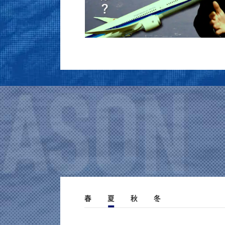
春
夏
秋
冬