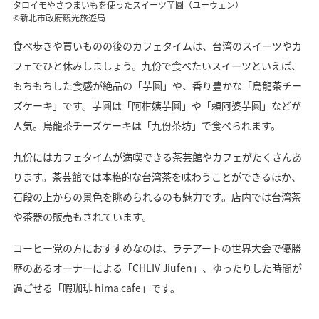
タロイモやさつまいもを使ったスイーツ芋圓（ユーウェン）
©新北市政府観光旅遊局
食べ歩きや買いものの後のカフェタイムは、台湾のスイーツやカ
フェでひと休みしましょう。九份で食べたいスイーツといえば、
もちもちした食感が絶品の「芋圓」や、香り豊かな「烏龍茶チー
ズケーキ」です。芋圓は「阿柑姨芋圓」や「頼阿婆芋圓」などが
人気。烏龍茶チーズケーキは「九份茶坊」で食べられます。
九份にはカフェタイムが満喫できる茶芸館やカフェがたくさんあ
ります。茶芸館では本格的な台湾茶を味わうことができるほか、
石段の上からの景色を眺められるのも魅力です。店内では台湾茶
や茶器の販売もされています。
コーヒー党の方におすすめなのは、ラテアートの世界大会で優勝
歴のあるオーナーによる「CHLIV Jiufen」、ゆったりした時間が
過ごせる「暇珈琲 hima cafe」です。