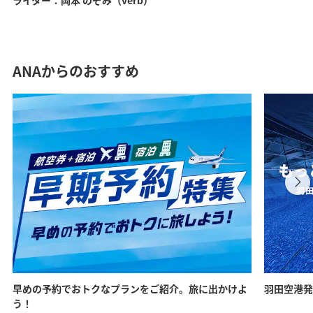
ライター：岡本 のぞみ（verb）
ANAからのおすすめ
早めの予約でおトクなプランをご紹介。旅に出かけよ
羽田空港発
う！