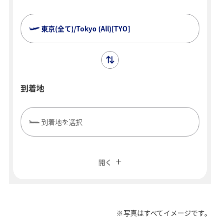
東京(全て)/Tokyo (All)[TYO]
到着地
到着地を選択
複数都市で検索
閉じる
エコノミークラス
開く
往復で異なるクラスで検索
運賃タイプ指定なし
ご利用条件
※写真はすべてイメージです。