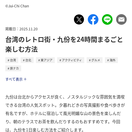
©Jui-Chi Chan
掲載日：2025.11.20
台湾のレトロ街・九份を24時間まるごと
楽しむ方法
台湾
台北
東アジア
アクティビティ
グルメ
海外
旅ナカ
トラベル
すべて表示
九份は台北からアクセスが良く、ノスタルジックな雰囲気を満喫
できる台湾の人気スポット。夕暮れどきの写真撮影や食べ歩きが
有名ですが、ホテルに宿泊して風光明媚な山の景色を楽しんだ
り、朝のテラスでお茶を飲んだりするのもおすすめです。今回
は、九份を1日楽しむ方法をご紹介します。