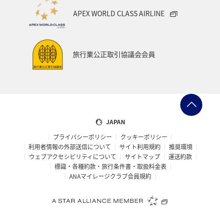
APEX WORLD CLASS AIRLINE
経由地および乗り継ぎ所要時間を追加する
旅行業公正取引協議会会員
1人
プロモーションコードについて
JAPAN
前後3日の運賃を検索
プライバシーポリシー
クッキーポリシー
利用者情報の外部送信について
サイト利用規約
推奨環境
・表示金額は選択いただいた条件でのもっともおトクな運賃となり
ウェブアクセシビリティについて
サイトマップ
運送約款
ます。
標識・各種約款・旅行条件書・取扱料金表
・表示金額と空席状況は最新ではない場合があります。[検索する]
ANAマイレージクラブ会員規約
ボタンより最新の空席照会結果をご確認ください。
・「＊」は現在金額が確認できない都市・日付となります。空席照
会結果画面にて最新の情報をご確認ください。
・表示金額には、運賃、
燃油特別付加運賃
、
航空保険特別料金
、そ
の他の各種税金、料金などが含まれます。発券時に再計算するた