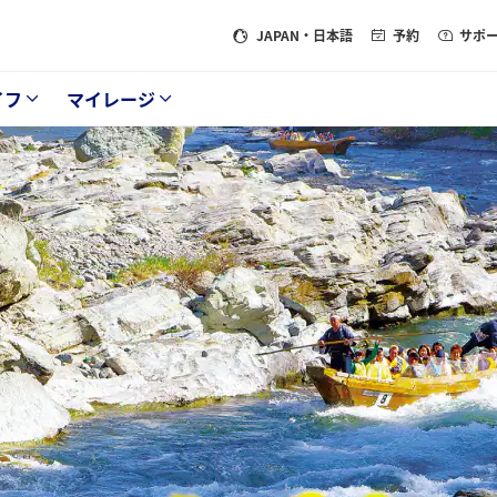
JAPAN
・日本語
予約
サポ
イフ
マイレージ