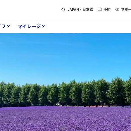
JAPAN
・日本語
予約
サポ
イフ
マイレージ