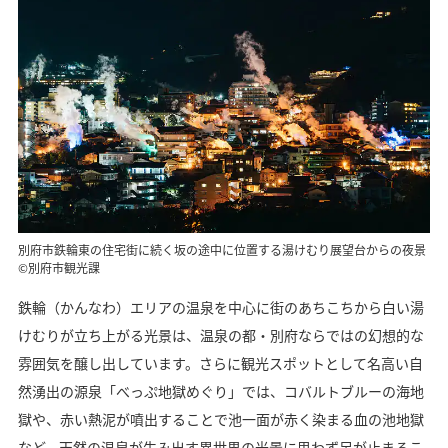
別府市鉄輪東の住宅街に続く坂の途中に位置する湯けむり展望台からの夜景
©別府市観光課
鉄輪（かんなわ）エリアの温泉を中心に街のあちこちから白い湯
けむりが立ち上がる光景は、温泉の都・別府ならではの幻想的な
雰囲気を醸し出しています。さらに観光スポットとして名高い自
然湧出の源泉「べっぷ地獄めぐり」では、コバルトブルーの海地
獄や、赤い熱泥が噴出することで池一面が赤く染まる血の池地獄
など、天然の温泉が生み出す異世界の光景に思わず足が止まるこ