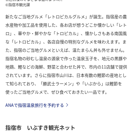
©指宿市観光課
新たなご当地グルメ「レトロピカルグルメ」が誕生。指宿産の農
水産物や加工品を使用した、各お店が想うどこか懐かしい「レト
ロ」、華やか・鮮やかな「トロピカル」、懐かしさもある南国風
な「レトロピカル」、各店自慢の特別なグルメを味わえます。ま
た、指宿のご当地グルメといえば、温たまらん丼も外せません。
指宿名物の砂むし温泉の源泉で作った温泉玉子を、地元の黒豚や
地鶏、鰹などの海鮮、野菜と合わせた丼で、市内の11店舗で提供
されています。さらに指宿市山川は、日本有数の鰹節の産地とし
て知られており、「勝武士ラーメン」や「いぶから」は鰹節を
使ったご当地グルメで、ぜひ食べておきたい一品です。
ANAで指宿温泉旅行を予約する
指宿市 いぶすき観光ネット