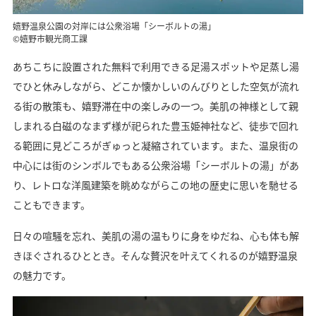
嬉野温泉公園の対岸には公衆浴場「シーボルトの湯」
©嬉野市観光商工課
あちこちに設置された無料で利用できる足湯スポットや足蒸し湯
でひと休みしながら、どこか懐かしいのんびりとした空気が流れ
る街の散策も、嬉野滞在中の楽しみの一つ。美肌の神様として親
しまれる白磁のなまず様が祀られた豊玉姫神社など、徒歩で回れ
る範囲に見どころがぎゅっと凝縮されています。また、温泉街の
中心には街のシンボルでもある公衆浴場「シーボルトの湯」があ
り、レトロな洋風建築を眺めながらこの地の歴史に思いを馳せる
こともできます。
日々の喧騒を忘れ、美肌の湯の温もりに身をゆだね、心も体も解
きほぐされるひととき。そんな贅沢を叶えてくれるのが嬉野温泉
の魅力です。