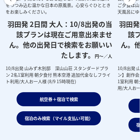
をつつみ込む温かな日本の原風景。心安らぐひととき
ご夕食は山
をお楽しみください。
天風呂にゆ
羽田発 2日間 大人：
10/8出発の当
羽田発
該プランは現在ご用意出来ませ
該
人
ん。他の出発日で検索をお願いい
ん。
たします。
円～／人
10/8出発 山みず木別邸 深山山荘 スタンダードプラ
10/8出
ン 2名1室利用 朝夕食付 熊本空港 追加代金なしフライ
ン】創作会
ト利用/大人お一人様 (8/9 15時現在)
1室利用 
用/大人お一人
航空券＋宿泊で検索
宿泊のみ検索（マイル支払い可能）