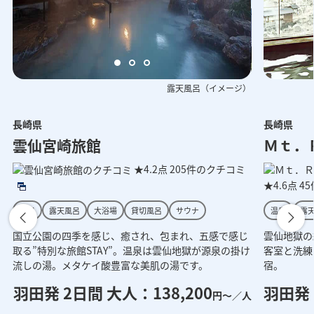
露天風呂（イメージ）
長崎県
長崎県
呂（イメージ）
外観（イメージ）
外観（イ
雲仙宮崎旅館
Ｍｔ．
★4.2点
205件のクチコミ
★4.6点
4
温泉
露天風呂
大浴場
貸切風呂
サウナ
温泉
露
国立公園の四季を感じ、癒され、包まれ、五感で感じ
雲仙地獄の
取る”特別な旅館STAY”。温泉は雲仙地獄が源泉の掛け
客室と洗練
流しの湯。メタケイ酸豊富な美肌の湯です。
宿。
羽田発 2日間 大人：138,200
羽田発 
円～／人