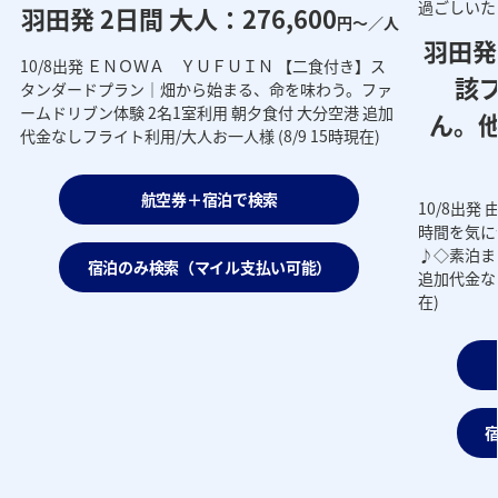
過ごしいた
羽田発 2日間 大人：276,600
円～／人
羽田発
当
10/8出発 ＥＮＯＷＡ ＹＵＦＵＩＮ 【二食付き】ス
該
せ
タンダードプラン｜畑から始まる、命を味わう。ファ
ームドリブン体験 2名1室利用 朝夕食付 大分空港 追加
ん。
い
代金なしフライト利用/大人お一人様 (8/9 15時現在)
人
航空券＋宿泊で検索
10/8出
時間を気に
♪◇素泊ま
宿泊のみ検索（マイル支払い可能）
追加代金なし
在)