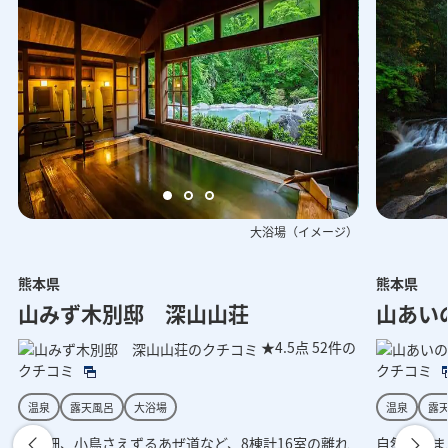
大浴場（イメージ）
熊本県
熊本県
呂（イメージ）
玄関（イメージ）
外観（イ
フロ
山みず木別邸 深山山荘
山あい
★4.5点
52件の
クチコミ
クチコミ
温泉
露天風呂
大浴場
温泉
露
川や畑、小鳥さえずるあぜ道など、8棟計16室の離れ
自然に包ま