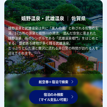
嬉野温泉・武雄温泉 ｜ 佐賀県
嬉野温泉と武雄温泉は共に「美人の湯」と称される佐賀の名
湯。17カ所の源泉と嬉野川の清流、
澄んだ空気に恵まれた
嬉野温泉、街のシンボルである「武雄温泉楼門」をはじめと
する、
歴史ある建物が多く残る武雄温泉。
たっぷりとした湯と贅沢に流れる非日常の時間が訪れる人を
迎えてくれます。
航空券＋宿泊で検索
宿泊のみ検索
（マイル支払い可能）