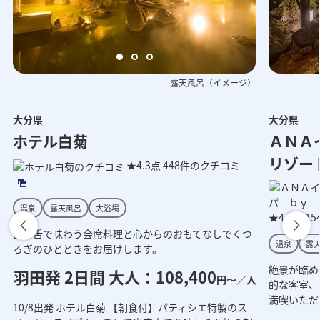
露天風呂（イメージ）
大分県
大分県
呂（イメージ）
露天風呂（イメージ）
星館（イ
ホテル白菊
ＡＮＡ
リゾー
★4.3点
448件のクチコミ
温泉
露天風呂
大浴場
★4.2点
1
目と舌で味わう会席料理と心からのおもてなしでくつ
温泉
露
ろぎのひとときをお届けします。
絶景が臨め
羽田発 2日間 大人：108,400
円～／人
的な客室、
満喫いただ
10/8出発 ホテル白菊 【朝食付】パティシエ特製のス
人