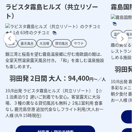
ラビスタ霧島ヒルズ（共立リゾー
霧島国
ト）
★4.1点
63件のクチコミ
温泉
露
温泉
露天風呂
大浴場
貸切風呂
サウナ
趣の異なる
レストラン
錦江湾と桜島を望む霧島温泉郷に佇む南欧調の館は、
しめる施設
全室天然温泉露天風呂付き。「和」を楽しむ温泉施設
も楽しめます。
羽田発
羽田発 2日間 大人：94,400
円～／人
人
10/8出
多彩なメニ
10/8出発 ラビスタ霧島ヒルズ（共立リゾート） 【☆
朝夕食付 
１泊素泊り】遅いご到着でも安心。客室露天に大浴
お一人様 (8
場、３種の異なる貸切風呂も無料♪ 2名1室利用 食事
なし 鹿児島空港 追加代金なしフライト利用/大人お一
人様 (8/9 15時現在)