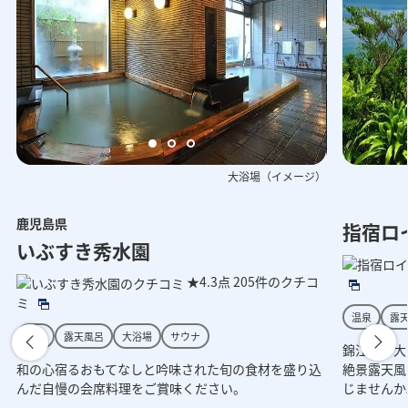
大浴場（イメージ）
鹿児島県
ッドデッキ（イメージ）
呂（イメージ）
指宿ロ
外観（イ
ロ
いぶすき秀水園
★4.3点
205件のクチコ
ミ
温泉
露
温泉
露天風呂
大浴場
サウナ
錦江湾の大
和の心宿るおもてなしと吟味された旬の食材を盛り込
絶景露天風
んだ自慢の会席料理をご賞味ください。
じませんか