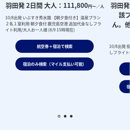
羽田発 2日間 大人：111,800
羽田発
円～／人
該
10/8出発 いぶすき秀水園 【朝夕食付き】温泉プラン
人
ん。
２名１室利用 朝夕食付 鹿児島空港 追加代金なしフラ
イト利用/大人お一人様 (8/9 15時現在)
航空券＋宿泊で検索
10/8出発
しフライト利
宿泊のみ検索（マイル支払い可能）