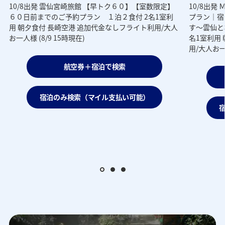
10/8出発 雲仙宮崎旅館 【早トク６０】【室数限定】
10/8出
６０日前までのご予約プラン １泊２食付 2名1室利
プラン｜宿
用 朝夕食付 長崎空港 追加代金なしフライト利用/大人
す～雲仙と
人
お一人様 (8/9 15時現在)
名1室利用
用/大人お一人
航空券＋宿泊で検索
宿泊のみ検索（マイル支払い可能）