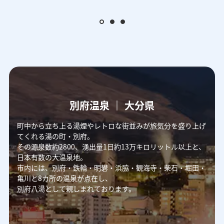
別府温泉 ｜ 大分県
町中から立ち上る湯煙やレトロな街並みが旅気分を盛り上げ
てくれる湯の町・別府。
その源泉数約2800、湧出量1日約13万キロリットル以上と、
日本有数の大温泉地。
市内には、別府・鉄輪・明礬・浜脇・観海寺・柴石・堀田・
亀川と8カ所の温泉が点在し、
別府八湯として親しまれております。