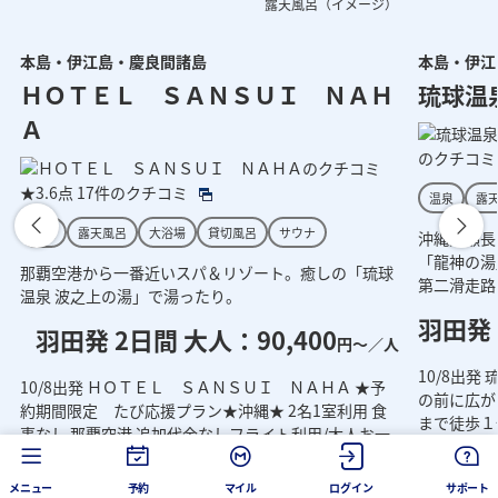
露天風呂（イメージ）
本島・伊江島・慶良間諸島
本島・伊江
」（イメージ）
外観（イメージ）
龍神の湯「立ち
外観（イ
ＨＯＴＥＬ ＳＡＮＳＵＩ ＮＡＨ
琉球温
Ａ
のクチコ
★3.6点
17件のクチコミ
温泉
露
温泉
露天風呂
大浴場
貸切風呂
サウナ
沖縄県瀬長
「龍神の湯
那覇空港から一番近いスパ＆リゾート。癒しの「琉球
第二滑走路
温泉 波之上の湯」で湯ったり。
羽田発 
羽田発 2日間 大人：90,400
円～／人
10/8出
10/8出発 ＨＯＴＥＬ ＳＡＮＳＵＩ ＮＡＨＡ ★予
の前に広が
約期間限定 たび応援プラン★沖縄★ 2名1室利用 食
まで徒歩１
事なし 那覇空港 追加代金なしフライト利用/大人お一
港 追加代金
人
人様 (8/9 15時現在)
現在)
メニュー
予約
マイル
ログイン
サポート
南