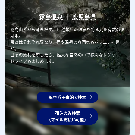
霧島温泉 ｜ 鹿児島県
霧島山系から湧きだす、11種類もの温泉を誇る九州有数の温
泉地。
泉質はそれぞれ異なり、宿や温泉の雰囲気もバラエティ豊
か。
日頃の疲れを癒したら、雄大な自然の中で様々なレジャー・
ドライブも楽しめます。
航空券＋宿泊で検索
宿泊のみ検索
（マイル支払い可能）