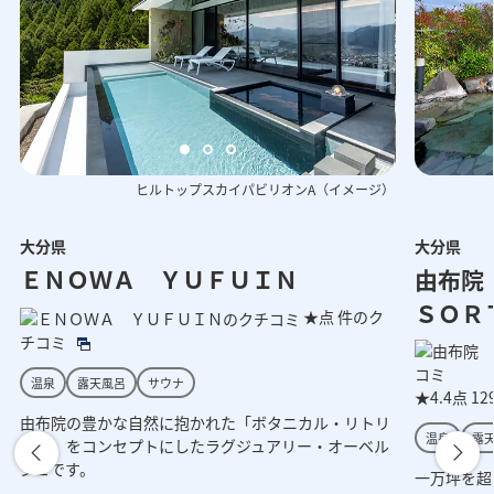
ヒルトップスカイパビリオンA（イメージ）
大分県
大分県
呂（イメージ）
ロビー（イメージ）
夕食和風会席
ＥＮＯＷＡ ＹＵＦＵＩＮ
由布院
ＳＯＲ
★点
件のク
チコミ
温泉
露天風呂
サウナ
★4.4点
1
由布院の豊かな自然に抱かれた「ボタニカル・リトリ
温泉
露
ート」をコンセプトにしたラグジュアリー・オーベル
ジュです。
一万坪を超