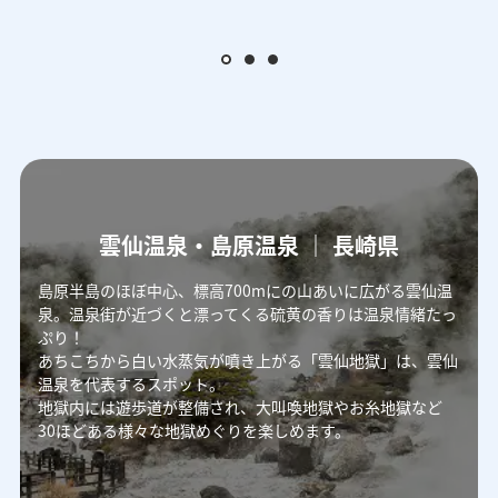
雲仙温泉・島原温泉 ｜ 長崎県
島原半島のほぼ中心、標高700mにの山あいに広がる雲仙温
泉。温泉街が近づくと漂ってくる硫黄の香りは温泉情緒たっ
ぷり！
あちこちから白い水蒸気が噴き上がる「雲仙地獄」は、雲仙
温泉を代表するスポット。
地獄内には遊歩道が整備され、大叫喚地獄やお糸地獄など
30ほどある様々な地獄めぐりを楽しめます。