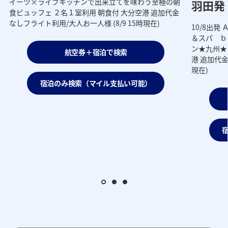
イーツ×ライブキッチンで出来立てを味わう至極の朝
羽田発 
食ビュッフェ ２名１室利用 朝食付 大分空港 追加代金
なしフライト利用/大人お一人様 (8/9 15時現在)
10/8出
＆スパ ｂ
ン★九州★
航空券＋宿泊で検索
港 追加代金
現在)
宿泊のみ検索（マイル支払い可能）