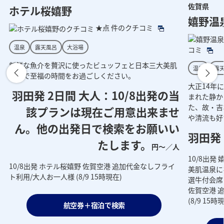
佐賀県
呂（イメージ）
ホテル桜嬉野
外観（イメージ）
玄関（イ
大
嬉野温
★点
件のクチコミ
温泉
露天風呂
大浴場
コミ
新鮮な魚介を贅沢に使ったビュッフェと日本三大美肌
温泉
露
の湯で至福の時間をお過ごしください。
大正14年
羽田発 2日間 大人：
10/8出発の当
まれた静か
た、故・吉
該プランは現在ご用意出来ませ
や清流も好
ん。他の出発日で検索をお願いい
羽田発 
たします。
円～／人
人
10/8出
10/8出発 ホテル桜嬉野 佐賀空港 追加代金なしフライ
美肌温泉に
ト利用/大人お一人様 (8/9 15時現在)
選牛付会席
佐賀空港 
(8/9 15時
航空券＋宿泊で検索