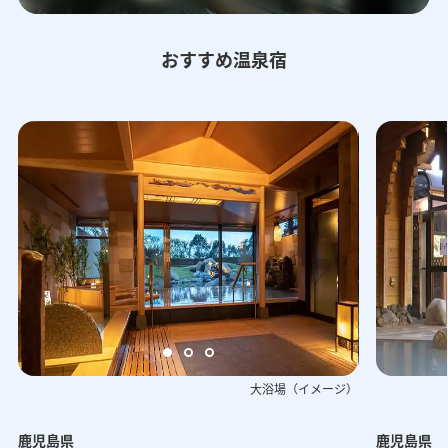
おすすめ温泉宿
大浴場（イメージ）
鹿児島県
鹿児島県
 （イメージ）
外観（イメージ）
大浴場 大隅の湯露天（イ
蒸