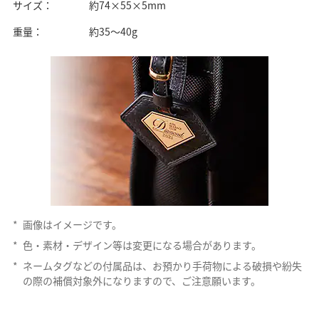
サイズ：
約74×55×5mm
重量：
約35～40g
*
画像はイメージです。
*
色・素材・デザイン等は変更になる場合があります。
*
ネームタグなどの付属品は、お預かり手荷物による破損や紛失
の際の補償対象外になりますので、ご注意願います。