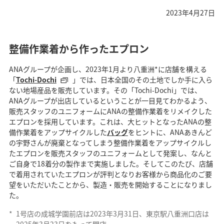
2023年4月27日
整備作業着から作ったエプロン
ANAグループが企画し、2023年1月より八重洲*に店舗を構える
「
Tochi-Dochi
」では、日本全国のその土地でしか手に入ら
ない地場産品を販売しています。その「Tochi-Dochi」では、
ANAグループが出店しているということが一目見てわかるよう、
販売スタッフのユニフォームにANAの整備作業着をリメイクした
エプロンを採用しています。これは、大ヒットとなったANAの整
備作業着をアップサイクルした
バッグ
をヒントに、ANAあきんど
の宇野さんが廃棄となってしまう整備作業着をアップサイクルし
たエプロンを販売スタッフのユニフォームとして発案し、なんと
ご自身で18着分の製作まで実施しました。そしてこのたび、店舗
で着用されていたエプロンが評判となりお客様から商品化のご要
望をいただいたことから、製造・販売を開始することになりまし
た。
*
1号店の成城学園前店は2023年3月31日、東京駅八重洲口店は
2025年3月23日をもって閉店