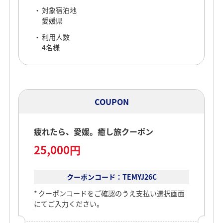
本キャンペーンは
出発対象期間
対象宿泊地
終了いたしました
2026/07/08～2026/08/06
愛媛県
対象路線
利用人数
対象出発空港：全空港
4名様
対象到着空港：松山空港
対象宿泊地
愛媛県
利用人数
COUPON
5名様
疲れたら、愛媛。癒し旅クーポン
25,000円
COUPON
クーポンコード：TEMYJ26C
クーポンコードをご確認のうえ支払い選択画面
疲れたら、愛媛。癒し旅クーポン
にてご入力ください。
30,000円