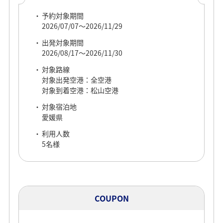
予約対象期間
2026/07/07～2026/11/29
予約対象期間
2026/07/07～2026/08/05
出発対象期間
本キャンペーンは
2026/08/17～2026/11/30
出発対象期間
終了いたしました
2026/07/08～2026/08/06
対象路線
対象出発空港：全空港
対象路線
対象到着空港：松山空港
対象出発空港：全空港
対象到着空港：松山空港
対象宿泊地
愛媛県
対象宿泊地
愛媛県
利用人数
5名様
利用人数
6名様
COUPON
クーポン利用条件詳細