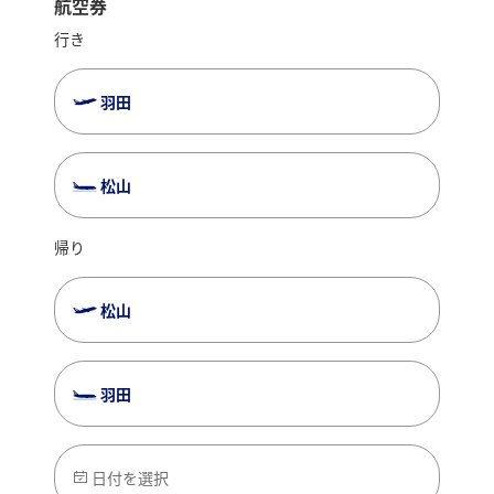
の映画やドラマの撮影が行われてきました。晴れた日中に
航空券
は海と空の青が広がり、日差しを受けて海面がきらめきま
行き
す。夕方にはオレンジ色、日没前後のマジックアワーには
幻想的な色に染まる癒しの絶景です。
羽田
瀬戸内しまなみ海道
松山
自然、グルメ、歴史、アートを体感できる個性豊かな６つ
の島を７つの橋で結ぶ瀬戸内しまなみ海道（西瀬戸自動車
帰り
道）。絶景スポットはもちろん、村上海賊ゆかりの史跡や
博物館、パワースポットなど見どころがいっぱいです。瀬
戸内の島々と橋がマッチした美しい風景を、サイクリング
松山
しながら楽しむのもおすすめです。
羽田
臥龍山荘
肱川流域随一の景勝地「臥龍淵」に臨む、広さ3,000坪の山
日付を選択
荘。臥龍という名前は、大洲藩主の加藤泰恒により「蓬莱