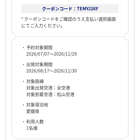
クーポンコード：TEMYJ26Y
予約対象期間
e
クーポンコードをご確認のうえ支払い選択画面
2026/07/07～2026/08/05
にてご入力ください。
本キャンペーンは
出発対象期間
終了いたしました
2026/07/08～2026/08/06
予約対象期間
o
対象路線
2026/07/07～2026/11/29
対象出発空港：全空港
対象到着空港：松山空港
出発対象期間
2026/08/17～2026/11/30
対象宿泊地
愛媛県
対象路線
対象出発空港：全空港
利用人数
対象到着空港：松山空港
1名様
対象宿泊地
愛媛県
利用人数
1名様
COUPON