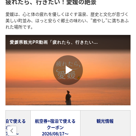
疲れたら、行きたい！愛媛の絶景
愛媛は、心と体の疲れを優しくほぐす温泉、歴史と文化が息づく
美しい町並み、ほっと安らぐ郷土の味わい、”癒やし”に満ちあふ
れた場所です。
愛媛県観光PR動画「疲れたら、行きたい！愛媛の絶景」
P
l
+宿泊で使える
航空券+宿泊で使える
観光情報
クーポン
クーポン
6/07/08～
2026/08/17～