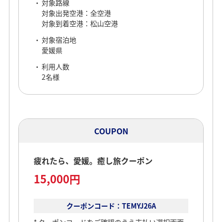
対象路線
対象出発空港：全空港
対象到着空港：松山空港
COUPON
対象宿泊地
愛媛県
疲れたら、愛媛。癒し旅クーポン
利用人数
15,000円
2名様
予約対象期間
2026/07/07～2026/08/05
COUPON
本キャンペーンは
出発対象期間
終了いたしました
2026/07/08～2026/08/06
疲れたら、愛媛。癒し旅クーポン
対象路線
15,000円
対象出発空港：全空港
対象到着空港：松山空港
対象宿泊地
クーポンコード：TEMYJ26A
愛媛県