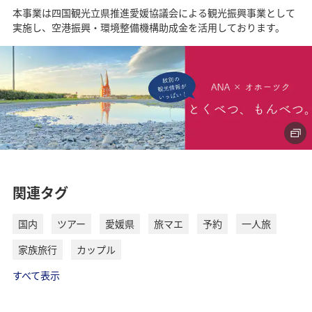
生した東予の「焼き」鯛めしは、焼いた鯛の香ばしさを洋
本事業は四国観光立県推進愛媛協議会による観光振興事業として
風な味わいで楽しめるのが特徴です。
実施し、空港振興・環境整備機構助成金を活用しております。
じゃこ天
練り物の一種で、愛媛では知らない人はいないほどポピュ
ラーな食べ物です。宇和海でとれる新鮮な小魚を、皮や骨
ごとすりつぶし、平らにして揚げたもので、小魚の豊かな
風味とカルシウムなどを豊富に含んだヘルシーさが魅力で
す。県内各地にじゃこ天を販売する店があり、飲食店でも
味わうこともできます。
関連タグ
国内
ツアー
愛媛県
旅マエ
予約
一人旅
みかんジュース
家族旅行
カップル
全国トップクラスの生産量を誇る愛媛のみかん。フレッシ
すべて表示
ュなジュースの飲み比べができるのも愛媛ならではの楽し
みです。「愛媛では蛇口からみかんジュースが出る！」と