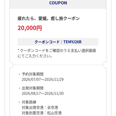
対象出発空港：全空港
COUPON
対象到着空港：松山空港
対象宿泊地
疲れたら、愛媛。癒し旅クーポン
愛媛県
20,000円
利用人数
4名様
クーポンコード：TEMYJ26B
クーポンコードをご確認のうえ支払い選択画面
にてご入力ください。
COUPON
予約対象期間
疲れたら、愛媛。癒し旅クーポン
2026/07/07～2026/11/29
25,000円
出発対象期間
2026/08/17～2026/11/30
対象路線
予約対象期間
対象出発空港：全空港
2026/07/07～2026/08/05
対象到着空港：松山空港