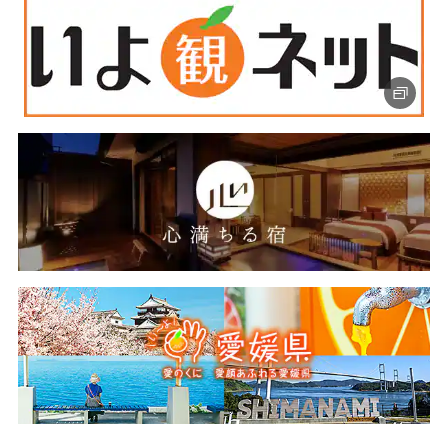
温・無加水の源泉かけ流しを堪能できます。お湯に癒され
た後は休憩室でひと休み。お茶とお菓子のお接待に心も温
まります。
内子（八日市・護国）の町並み
内子は江戸時代後期から大正時代にかけて木蠟（もくろ
う）の生産によって栄えた町。その面影が今も色濃く残っ
ているのが、八日市・護国の町並みです。江戸時代の商家
や蔵など伝統的な町並みが約600mにわたって続きます。レ
トロな風景を散策すれば穏やかな時の流れに癒されます。
愛媛の「鯛めし」３種類
愛媛には３種類の鯛めしがあるのをご存じですか？南予の
「活き」鯛めしは鯛の刺身を特製のタレとともにご飯にか
けて食べる漁師料理。中予の「炊き」鯛めしは鯛を丸ごと
一匹、土鍋などで炊き込んだ郷土料理。そして、新たに誕