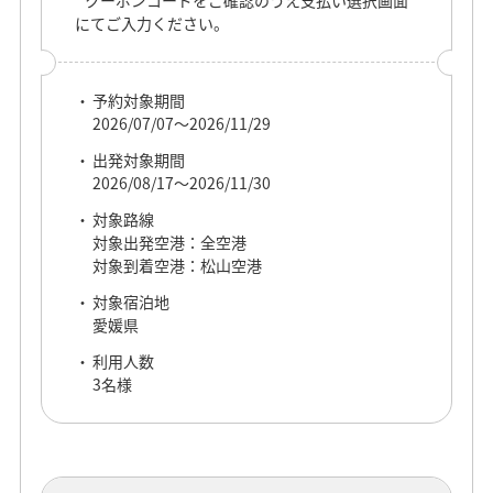
クーポンコードをご確認のうえ支払い選択画面
利用人数
にてご入力ください。
3名様
予約対象期間
2026/07/07～2026/11/29
出発対象期間
COUPON
2026/08/17～2026/11/30
対象路線
疲れたら、愛媛。癒し旅クーポン
対象出発空港：全空港
20,000円
対象到着空港：松山空港
対象宿泊地
愛媛県
予約対象期間
利用人数
2026/07/07～2026/08/05
3名様
本キャンペーンは
出発対象期間
終了いたしました
2026/07/08～2026/08/06
対象路線