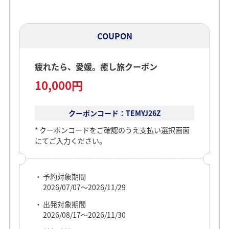
疲れたら、愛媛。癒し旅クーポン
10,000円
COUPON
疲れたら、愛媛。癒し旅クーポン
予約対象期間
10,000円
2026/07/07～2026/08/05
本キャンペーンは
出発対象期間
終了いたしました
2026/07/08～2026/08/06
クーポンコード：TEMYJ26Z
対象路線
クーポンコードをご確認のうえ支払い選択画面
対象出発空港：全空港
にてご入力ください。
対象到着空港：松山空港
対象宿泊地
愛媛県
予約対象期間
2026/07/07～2026/11/29
利用人数
2名様
出発対象期間
2026/08/17～2026/11/30