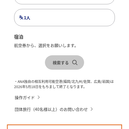
山（ほうらいさん）が龍の臥（ふ）す姿に似ている」こと
から命名されたといわれています。豊かな自然を借景にし
た数寄屋造りで、季節の移ろいを感じさせてくれます。
1人
宿泊
亀老山展望公園
航空券から、選択をお願いします。
レンタカーを合わせて検索
瀬戸内海国立公園内、大島に位置し、眺望はしまなみ海道
松山
随一。展望台からは瀬戸内の海と島々を360度見渡せます。
検索する
晴れた日には西日本最高峰、石鎚山を眺める事もできま
す。瀬戸内の多島美と来島海峡大橋、行き交う船…自然と
人工物が作り上げる絶景に癒されます。
チェックイン・チェックアウトを選択
・ANA独自の相互利用可能空港(福岡/北九州/佐賀、広島/岩国)は
2026年5月18日をもちまして終了となります。
操作ガイド
道後温泉本館
団体旅行（40名様以上）のお問い合わせ
古くは古事記や万葉集にも登場し、約3000年の歴史を誇る
道後温泉のシンボル。趣のある城郭式・木造三層楼の本館
は、建物全体が国の重要文化財。風情ある趣が漂い、無加