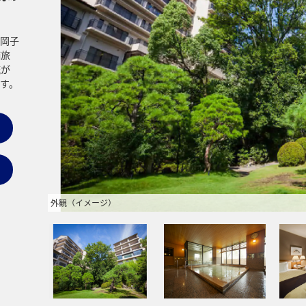
岡子
舗旅
流が
す。
外観（イメージ）