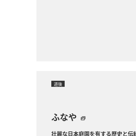
道後
ふなや
壮麗な日本庭園を有する歴史と伝