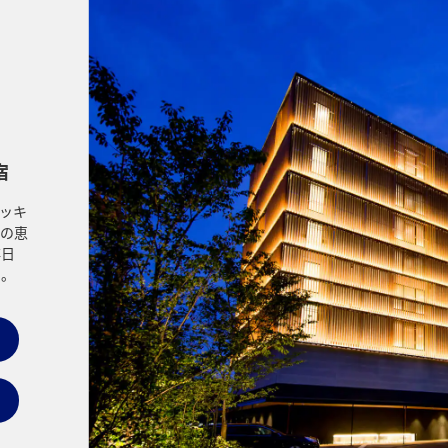
宿
ッキ
の恵
非日
い。