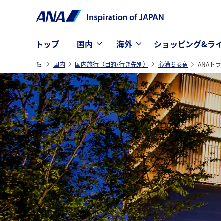
トップ
国内
海外
ショッピング&ラ
国内
国内旅行（目的/行き先別）
心満ちる宿
ANAト