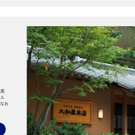
和風
テル
なお