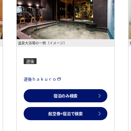
温泉大浴場の一例（イメージ）
道後
道後ｈａｋｕｒｏ
宿泊のみ検索
航空券+宿泊で検索