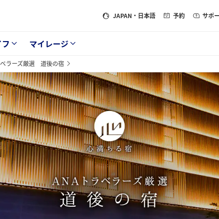
JAPAN
・日本語
予約
サポ
イフ
マイレージ
ラベラーズ厳選 道後の宿