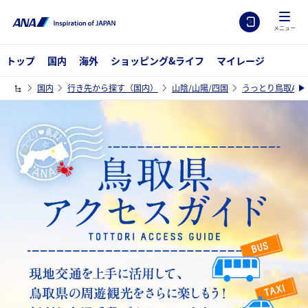
メニュー
トップ
国内
海外
ショッピング&ライフ
マイレージ
国内
行き先から探す（国内）
山陰/山陽/四国
うっとり鳥取ANA