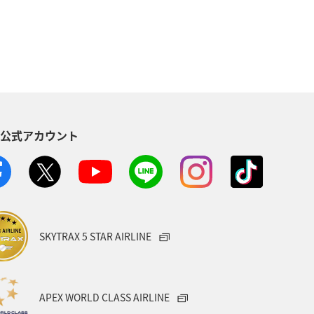
S公式アカウント
SKYTRAX 5 STAR AIRLINE
APEX WORLD CLASS AIRLINE