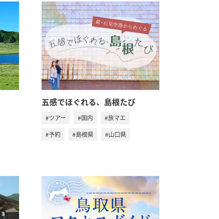
五感でほぐれる、島根たび
#ツアー
#国内
#旅マエ
#予約
#島根県
#山口県