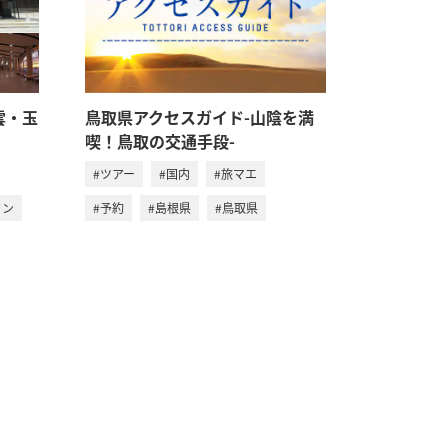
雲・玉
鳥取県アクセスガイド-山陰を満
喫！鳥取の交通手段-
#ツアー
#国内
#旅マエ
イン
#予約
#島根県
#鳥取県