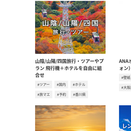
山陰/山陽/四国旅行・ツアーやプ
AN
ラン 飛行機＋ホテルを自由に組
ォン
合せ
#壁紙
#ツアー
#国内
#ホテル
#大阪
#旅マエ
#予約
#香川県