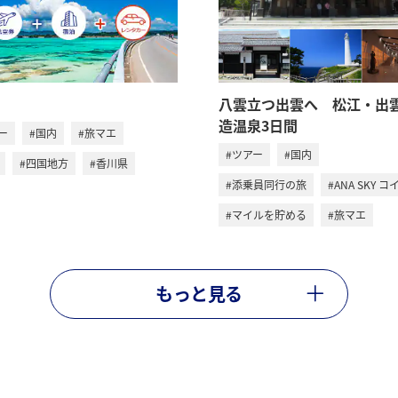
八雲立つ出雲へ 松江・出
造温泉3日間
ー
#国内
#旅マエ
#ツアー
#国内
#四国地方
#香川県
#添乗員同行の旅
#ANA SKY コ
#マイルを貯める
#旅マエ
もっと見る