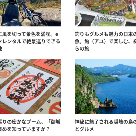
に風を切って景色を満喫。e
釣りもグルメも魅力の日本
クレンタルで絶景巡りできる
魚。鮎（アユ）で楽しむ、
地
らの旅
巡りの密かなブーム、「御城
神秘に魅了される隠岐の島
集めを知っていますか？
とグルメ