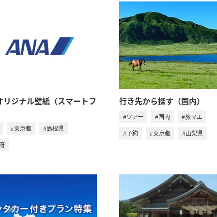
Aオリジナル壁紙（スマートフ
行き先から探す（国内）
）
#ツアー
#国内
#旅マエ
#東京都
#島根県
#予約
#東京都
#山梨県
府