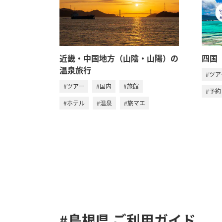
近畿・中国地方（山陰・山陽）の
四国
温泉旅行
#ツア
#ツアー
#国内
#旅館
#予約
#ホテル
#温泉
#旅マエ
#島根県
ご利用ガイド