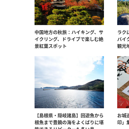
中国地方の秋旅：ハイキング、サ
ラク
イクリング、ドライブで楽しむ絶
バイ
景紅葉スポット
観光
【島根県・隠岐諸島】回遊魚から
お城
根魚まで豊饒の海をよくばりに堪
印」