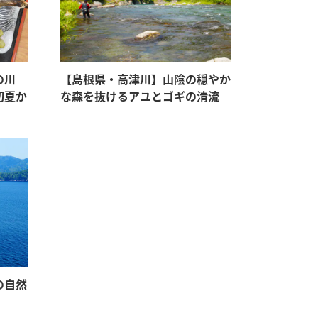
の川
【島根県・高津川】山陰の穏やか
初夏か
な森を抜けるアユとゴギの清流
の自然