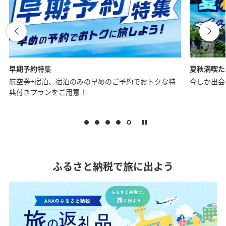
夏秋満喫たび特集
お一人様に
今しか出会えない、思い出に残る旅へ。
夏の予約も
ふるさと納税で旅に出よう