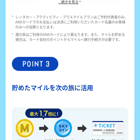
ラスマイルプラン」、「ANAカード」でのお支払いなど、
...続きを見る
ANAのサービスを組み合わせてマイルを貯められます。
レンタカーやアクティビティでは100円につき1マイル、プ
*
レンタカー・アクティビティ・プラスマイルプランはご予約代表者のみ、
ラスマイルプランでは1泊あたり最大2,000マイルを貯める
ANAカードでのお支払いは決済にご利用いただいたカード名義のお客様
ことが可能です。旅行代金をANAカードで支払えば、さら
のみへの加算となります。
にマイルが貯まります。
*
還元率はご利用のANAカードにより異なります。また、マイルを貯める
場合は、カード会社のポイントからマイルへ移行手続きが必要です。
貯めたマイルを次の旅に活用