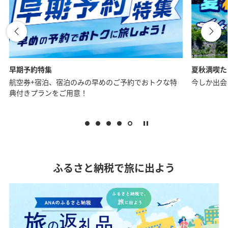
夏秋満喫たび特集
お一人様に
今しか出会えない、思い出に残る旅へ。
夏の予約も
ふるさと納税で旅に出よう