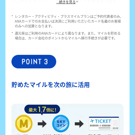
ラスマイルプラン」、「ANAカード」でのお支払いなど、
...続きを見る
ANAのサービスを組み合わせてマイルを貯められます。
レンタカーやアクティビティでは100円につき1マイル、プ
*
レンタカー・アクティビティ・プラスマイルプランはご予約代表者のみ、
ラスマイルプランでは1泊あたり最大2,000マイルを貯める
ANAカードでのお支払いは決済にご利用いただいたカード名義のお客様
ことが可能です。旅行代金をANAカードで支払えば、さら
のみへの加算となります。
にマイルが貯まります。
*
還元率はご利用のANAカードにより異なります。また、マイルを貯める
場合は、カード会社のポイントからマイルへ移行手続きが必要です。
貯めたマイルを次の旅に活用