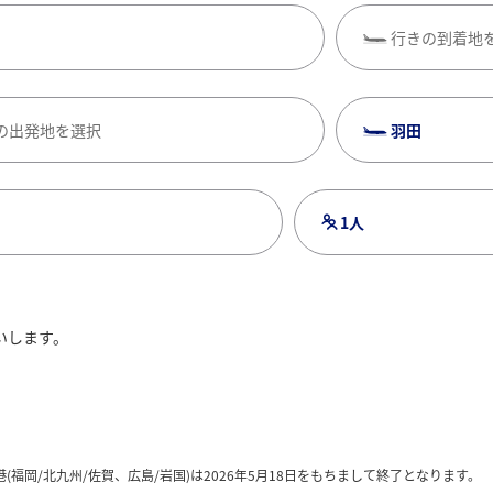
行きの到着地
の出発地を選択
羽田
1人
いします。
検索
チェックイン・チェ
(福岡/北九州/佐賀、広島/岩国)は2026年5月18日をもちまして終了となります。