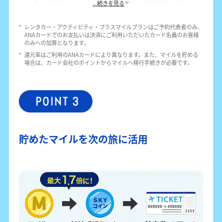
ラスマイルプラン」、「ANAカード」でのお支払いなど、
...続きを見る
ANAのサービスを組み合わせてマイルを貯められます。
レンタカーやアクティビティでは100円につき1マイル、プ
*
レンタカー・アクティビティ・プラスマイルプランはご予約代表者のみ、
ラスマイルプランでは1泊あたり最大2,000マイルを貯める
ANAカードでのお支払いは決済にご利用いただいたカード名義のお客様
ことが可能です。旅行代金をANAカードで支払えば、さら
のみへの加算となります。
にマイルが貯まります。
*
還元率はご利用のANAカードにより異なります。また、マイルを貯める
場合は、カード会社のポイントからマイルへ移行手続きが必要です。
貯めたマイルを次の旅に活用