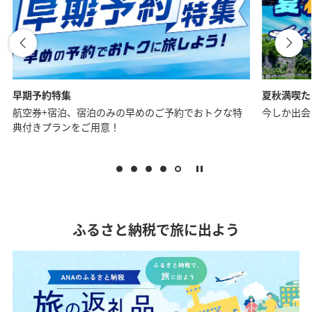
夏秋満喫たび特集
お一人様に
今しか出会えない、思い出に残る旅へ。
夏の予約も
ふるさと納税で旅に出よう