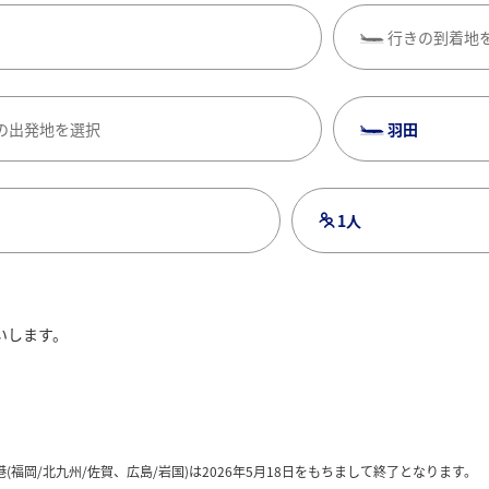
行きの到着地
の出発地を選択
羽田
1人
いします。
検索
チェックイン・チェ
(福岡/北九州/佐賀、広島/岩国)は2026年5月18日をもちまして終了となります。