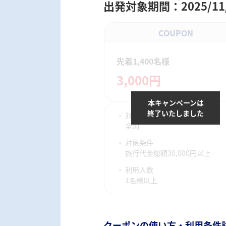
出発対象期間：2025/11/1
COUPON
先着1,400名様
3,000円
本キャンペーンは
終了いたしました
対象宿泊地
全国
対象条件
旅行代金総額30,000円以上
利用人数
1名様以上
クーポンの使い方・利用条件