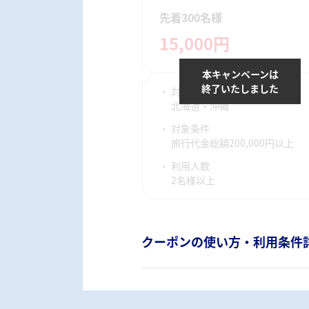
先着300名様
15,000円
本キャンペーンは
終了いたしました
対象宿泊地
北海道・沖縄
対象条件
旅行代金総額200,000円以上
利用人数
2名様以上
クーポンの使い方・利用条件