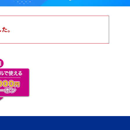
最
宿
した。