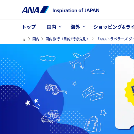
トップ
国内
海外
ショッピング&ラ
国内
国内旅行（目的/行き先別）
「ANAトラベラーズ 