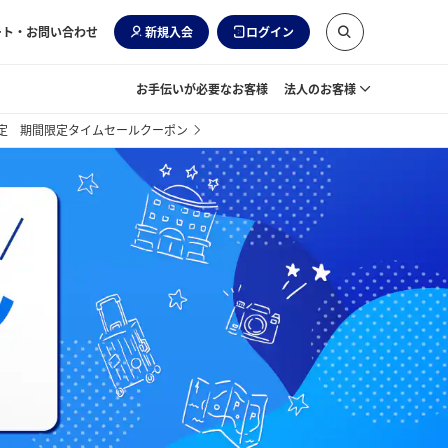
ート・お問い合わせ
新規入会
ログイン
お手伝いが必要なお客様
法人のお客様
限定 期間限定タイムセールクーポン
全
最
北
早
全