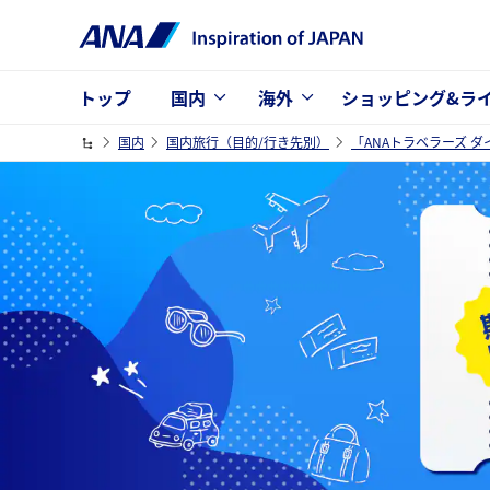
トップ
国内
海外
ショッピング&ラ
国内
国内旅行（目的/行き先別）
「ANAトラベラーズ 