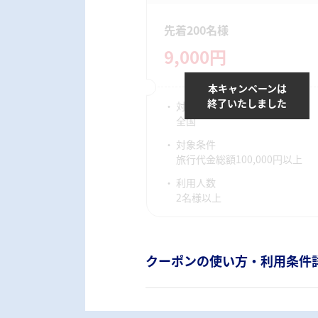
先着200名様
9,000円
本キャンペーンは
終了いたしました
対象宿泊地
全国
対象条件
旅行代金総額100,000円以上
利用人数
2名様以上
クーポンの使い方・利用条件