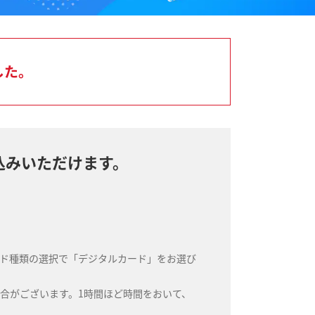
最大
した。
全
最
ホ
込みいただけます。
北
最
レ
ード種類の選択で「デジタルカード」をお選び
合がございます。1時間ほど時間をおいて、