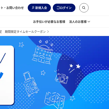
ート・お問い合わせ
新規入会
ログイン
お手伝いが必要なお客様
法人のお客様
限定 期間限定タイムセールクーポン
全
最
早
関