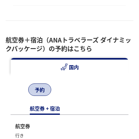
佐賀・庄内がばいよか旅！！もっけだ
〔感謝〕割
下記クーポンコードをご確認のうえ支払い選択画面にてご
入力ください。詳細については、
航空券+宿泊のクーポンの
航空券＋宿泊（ANAトラベラーズ ダイナミッ
使い方
をご確認ください。
下記クーポンをクリックすると、クーポンコードがコピー
クパッケージ）の予約はこちら
されますので、支払い方法選択画面で貼り付けることも可
能です。
国内
*
＝は往復を表します
予約
1名様用
航空券 + 宿泊
佐賀発東北（庄内）行き2万円クーポン
1記録あたり
航空券
20,000円
行き