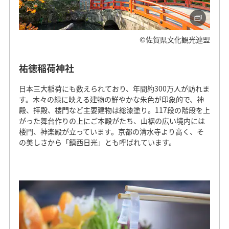
©佐賀県文化観光連盟
祐徳稲荷神社
日本三大稲荷にも数えられており、年間約300万人が訪れま
す。木々の緑に映える建物の鮮やかな朱色が印象的で、神
殿、拝殿、楼門など主要建物は総漆塗り。117段の階段を上
がった舞台作りの上にご本殿がたち、山裾の広い境内には
楼門、神楽殿が立っています。京都の清水寺より高く、そ
の美しさから「鎮西日光」とも呼ばれています。