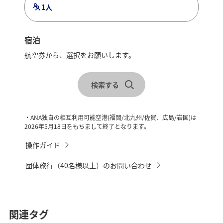
1人
利用人数
1名様
宿泊
航空券から、選択をお願いします。
レンタカーを合わせて検索
佐賀市
2名様用
検索する
佐賀発東北（庄内）行き2万円クーポン
チェックイン・チェックアウトを選択
・ANA独自の相互利用可能空港(福岡/北九州/佐賀、広島/岩国)は
1記録あたり
2026年5月18日をもちまして終了となります。
40,000円
操作ガイド
クーポンコード：SGSYU26H
団体旅行（40名様以上）のお問い合わせ
クーポンコードをご確認のうえ支払い選択画面
にてご入力ください。
関連タグ