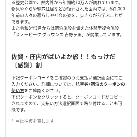
る歴史公園で、県内外から年間約70万人が訪れています。
物見やぐらや竪穴住居などが復元された園内では、約2,000
年前の人々の暮らしや社会の姿を、歩きながら学ぶことが
できます。
また令和8年3月からは宿泊施設を備えた体験型複合施設
「スノーピーク グラウンズ 吉野ヶ里」が開業しています。
佐賀・庄内がばいよか旅！！もっけだ
〔感謝〕割
下記クーポンコードをご確認のうえ支払い選択画面にてご
入力ください。詳細については、
航空券+宿泊のクーポンの
使い方
をご確認ください。
下記クーポンをクリックすると、クーポンコードがコピー
されますので、支払い方法選択画面で貼り付けることも可
能です。
*
＝は往復を表します