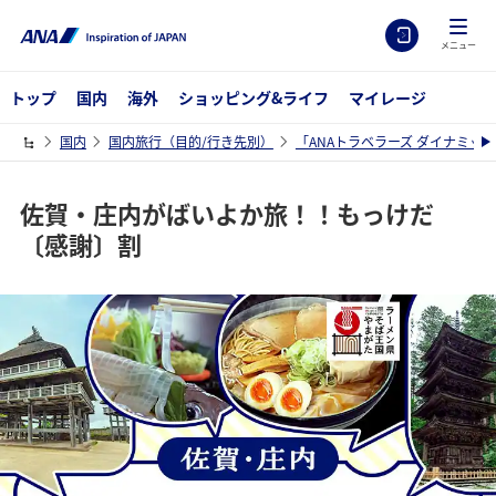
メニュー
トップ
国内
海外
ショッピング&ライフ
マイレージ
国内
国内旅行（目的/行き先別）
「ANAトラベラーズ ダイナミッ
佐賀・庄内がばいよか旅！！もっけだ
〔感謝〕割