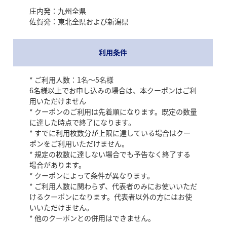
庄内発：九州全県
佐賀発：東北全県および新潟県
利用条件
* ご利用人数：1名～5名様
6名様以上でお申し込みの場合は、本クーポンはご利
用いただけません
* クーポンのご利用は先着順になります。既定の数量
に達した時点で終了になります。
* すでに利用枚数分が上限に達している場合はクー
ポンをご利用いただけません。
国宝羽黒山五重塔
* 規定の枚数に達しない場合でも予告なく終了する
場合があります。
平安時代、平将門の創建と伝えられ、現在の塔は室町時代
* クーポンによって条件が異なります。
に再建されたものであり、東北地方では最古の塔といわれ
* ご利用人数に関わらず、代表者のみにお使いいただ
ています。羽黒参道杉並木の途中にあり、高さ29メートル
けるクーポンになります。代表者以外の方にはお使
の壮麗な姿で佇んでいます。
いいただけません。
* 他のクーポンとの併用はできません。