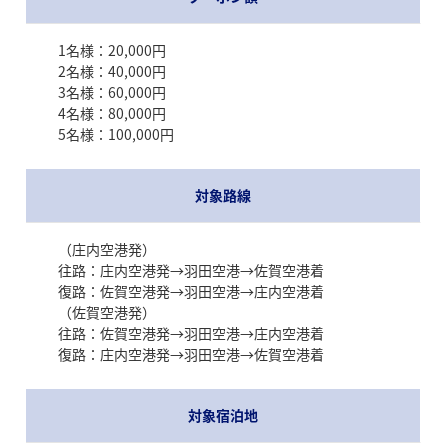
1名様：20,000円
2名様：40,000円
3名様：60,000円
4名様：80,000円
5名様：100,000円
対象路線
藤島イルミネーション
（庄内空港発）
往路：庄内空港発→羽田空港→佐賀空港着
庄内最大級のイルミネーションイベントで、地域の人々が
復路：佐賀空港発→羽田空港→庄内空港着
心を込めて準備した温かな光が会場を包みます。藤の花を
（佐賀空港発）
模した特徴的なイルミネーションが、冬の庄内を幻想的に
往路：佐賀空港発→羽田空港→庄内空港着
彩ります。
復路：庄内空港発→羽田空港→佐賀空港着
対象宿泊地