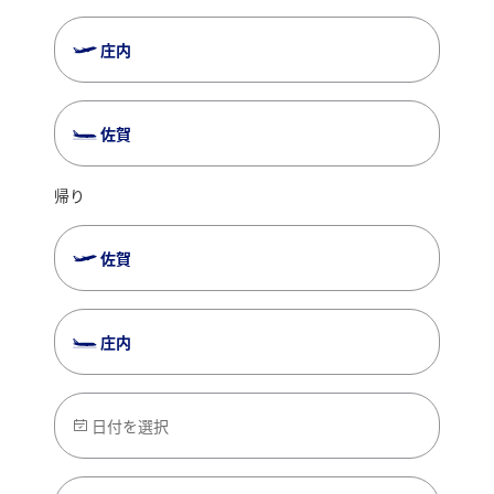
クーポンコード：SGSYU26G
庄内
クーポンコードをご確認のうえ支払い選択画面
にてご入力ください。
佐賀
予約対象期間
2026年5月12日～2027年2月26日
帰り
出発対象期間
2026年5月13日～2027年2月27日
佐賀
対象出発空港
佐賀空港
庄内
対象到着空港
庄内空港
対象宿泊地
日付を選択
東北全県および新潟県
対象路線
佐賀＝羽田＝庄内