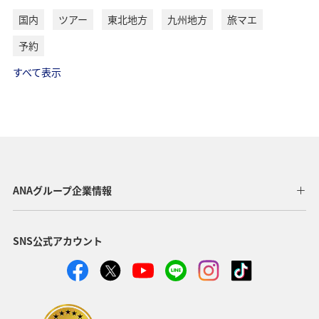
予約対象期間
2026年5月12日～2027年2月26日
国内
ツアー
東北地方
九州地方
旅マエ
出発対象期間
予約
2026年5月13日～2027年2月27日
すべて表示
対象出発空港
佐賀空港
対象到着空港
庄内空港
対象宿泊地
東北全県および新潟県
ANAグループ企業情報
対象路線
佐賀＝羽田＝庄内
利用人数
SNS公式アカウント
2名様