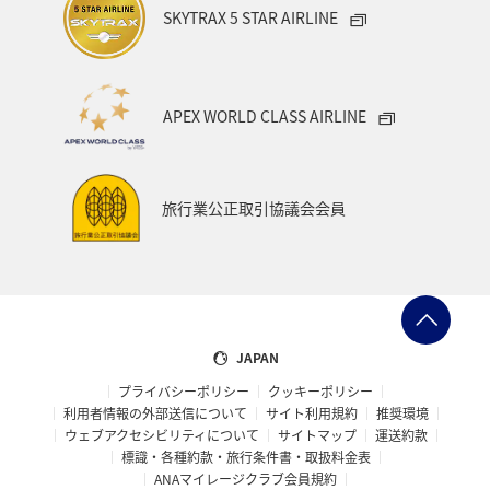
3名様用
SKYTRAX 5 STAR AIRLINE
佐賀発東北（庄内）行き2万円クーポン
1記録あたり
APEX WORLD CLASS AIRLINE
60,000円
クーポンコード：SGSYU26J
旅行業公正取引協議会会員
クーポンコードをご確認のうえ支払い選択画面
にてご入力ください。
予約対象期間
2026年5月12日～2027年2月26日
JAPAN
出発対象期間
プライバシーポリシー
クッキーポリシー
利用者情報の外部送信について
サイト利用規約
推奨環境
2026年5月13日～2027年2月27日
ウェブアクセシビリティについて
サイトマップ
運送約款
対象出発空港
標識・各種約款・旅行条件書・取扱料金表
佐賀空港
ANAマイレージクラブ会員規約