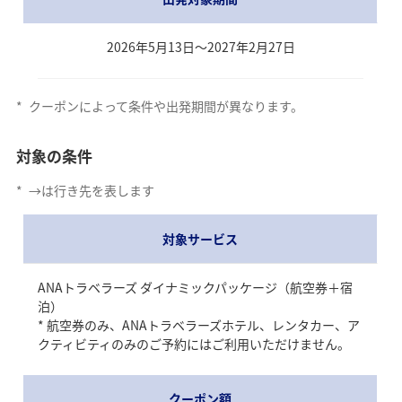
2026年5月13日～2027年2月27日
*
クーポンによって条件や出発期間が異なります。
対象の条件
「日本ご当地ラーメン総選挙」
初代王者「酒田のラーメン」
*
→は行き先を表します
「酒田のラーメン」は、麺はコシのあるちぢれ麺で、多く
の店がこだわりの自家製麺を使用しています。スープは魚
対象サービス
介ダシの効いたあっさり醤油味。文化庁100年フードにも認
定されています。
ANAトラベラーズ ダイナミックパッケージ（航空券＋宿
泊）
* 航空券のみ、ANAトラベラーズホテル、レンタカー、ア
クティビティのみのご予約にはご利用いただけません。
クーポン額