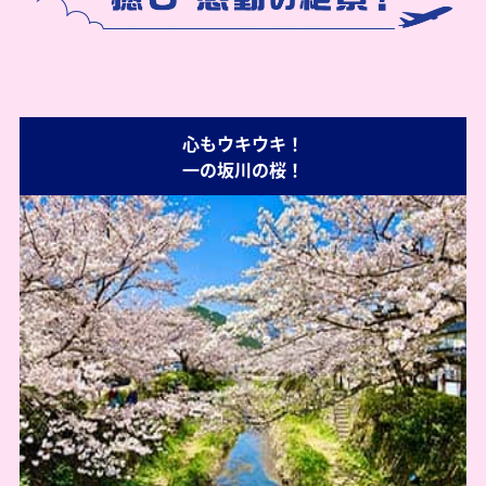
心もウキウキ！
一の坂川の桜！