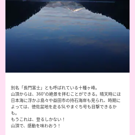
別名「長門富士」とも呼ばれている十種ヶ峰。
山頂からは、360°の絶景を拝むことができる。晴天時にほ
日本海に浮かぶ島々や益田市の持石海岸も見られ、時期に
よっては、徳佐盆地を走るSLやまぐち号も目撃できるか
も。
もうこれは、登るしかない！
山頂で、感動を味わおう！