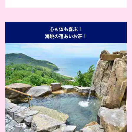
心も体も喜ぶ！
海眺の宿あいお荘！