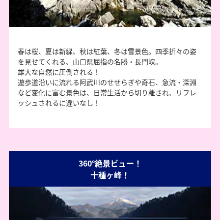
春は桜、夏は新緑、秋は紅葉、冬は雪景色。四季折々の姿
を見せてくれる、山口県屈指の名勝・長門峡。
雄大な自然に圧倒される！
遊歩道沿いに流れる阿武川のせせらぎや奇石、急流・深淵
など変化に富む景色は、日常生活から切り離され、リフレ
ッシュされるに違いなし！
360°絶景ビュー！
十種ヶ峰！