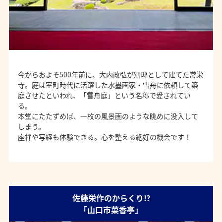
今からおよそ500年前に、大内政弘が別邸として建てた常栄
寺。庭は室町時代に活躍した水墨画家・雪舟に依頼して築
庭させたといわれ、「雪舟庭」という名称で愛されてい
る。
本堂にたたずめば、一枚の風景画のような眺めに没入して
しまう。
座禅や写経も体験できる。心を整える絶好の機会です！
佐藤栄作のからくり⁉
「山口市菜香亭」