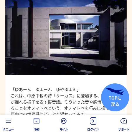
「ゆあーん ゆよーん ゆやゆよん」
これは、中原中也の詩「サーカス」に登場する、ブランコ
TOPに
が揺れる様子を表す擬音語。そういった音や感情を表現す
戻る
ることをオノマトペという。オノマトペを巧みに操った中
原中也の世界感にどっぷり浸かってみて。
メニュー
予約
マイル
ログイン
サポート