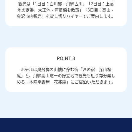
観光は「1日目：白川郷・飛騨古川」「2日目：上高
地の定番、大正池・河童橋を散策」「3日目：高山・
金沢市内観光」を貸し切りハイヤーでご案内します。
POINT 3
ホテルは奥飛騨の山懐に佇む宿「匠の宿 深山桜
庵」と、飛騨高山随一の好立地で観光も思う存分楽し
める「本陣平野屋 花兆庵」にご宿泊いただきます。