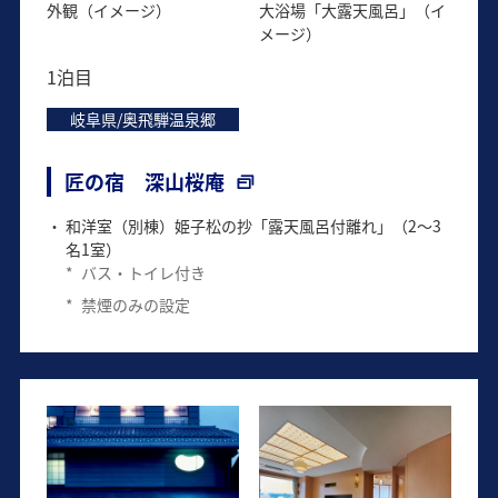
外観（イメージ）
大浴場「大露天風呂」（イ
メージ）
1泊目
岐阜県/奥飛騨温泉郷
匠の宿 深山桜庵
和洋室（別棟）姫子松の抄「露天風呂付離れ」（2～3
名1室）
*
バス・トイレ付き
*
禁煙のみの設定