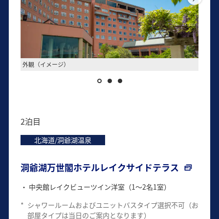
外観（イメージ）
中央館
2泊目
北海道/洞爺湖温泉
洞爺湖万世閣ホテルレイクサイドテラス
中央館レイクビューツイン洋室（1～2名1室）
*
シャワールームおよびユニットバスタイプ選択不可（お
部屋タイプは当日のご案内となります）