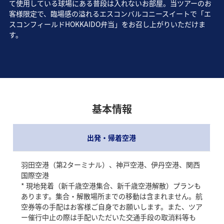
て使用している球場にある普段は入れないお部屋。当ツアーのお
客様限定で、臨場感の溢れるエスコンバルコニースイートで「エ
スコンフィールドHOKKAIDO弁当」をお召し上がりいただけま
す。
基本情報
出発・帰着空港
羽田空港（第2ターミナル）、神戸空港、伊丹空港、関西
国際空港
* 現地発着（新千歳空港集合、新千歳空港解散）プランも
あります。集合・解散場所までの移動は含まれません。航
空券等の手配はお客様ご自身でお願いします。また、ツア
ー催行中止の際は手配いただいた交通手段の取消料等も