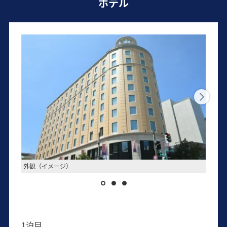
ホテル
外観（イメージ）
客室の
1泊目