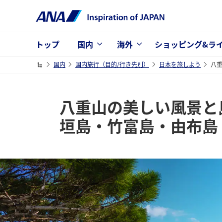
トップ
国内
海外
ショッピング&ラ
国内
国内旅行（目的/行き先別）
日本を旅しよう
八
八重山の美しい風景と
垣島・竹富島・由布島