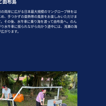
と由布島
川の両岸に広がる日本最大規模のマングローブ林をは
じめ、手つかずの亜熱帯の風景をお楽しみいただけま
す。その後、水牛車に乗り海を渡って由布島へ。のん
びり水牛車に揺られながら向かう道中には、浅瀬の海
が広がります。