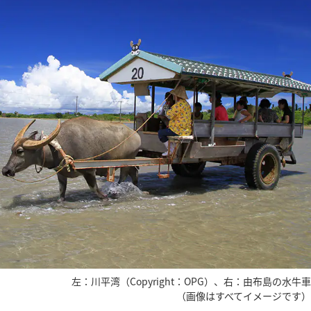
左：川平湾（Copyright：OPG）、右：由布島の水牛車
（画像はすべてイメージです）