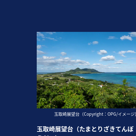
玉取崎展望台（Copyright：OPG/イメージ
玉取崎展望台（たまとりざきてんぼ