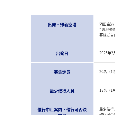
出発・帰着空港
羽田空港
* 現地
客様ご自
出発日
2025年
募集定員
20名（
最少催行人員
13名（
催行中止案内・催行可否決
最少催行
催行可否