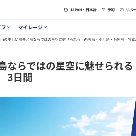
JAPAN
・日本語
予約
サポ
イフ
マイレージ
重山の美しい風景と島ならではの星空に魅せられる 西表島・小浜島・石垣島・竹富
島ならではの星空に魅せられる
 3日間