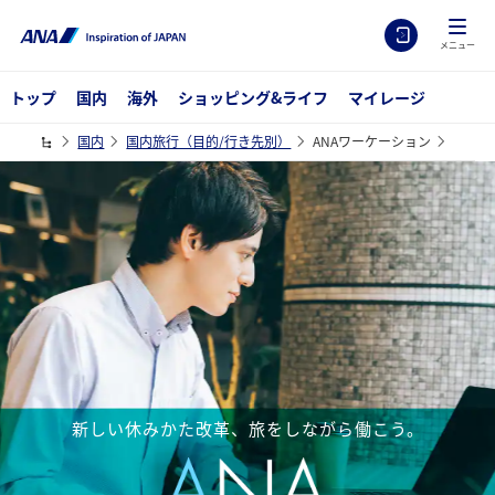
メニュー
トップ
国内
海外
ショッピング&ライフ
マイレージ
国内
国内旅行（目的/行き先別）
ANAワーケーション
新しい休みかた改革、旅をしながら働こう。