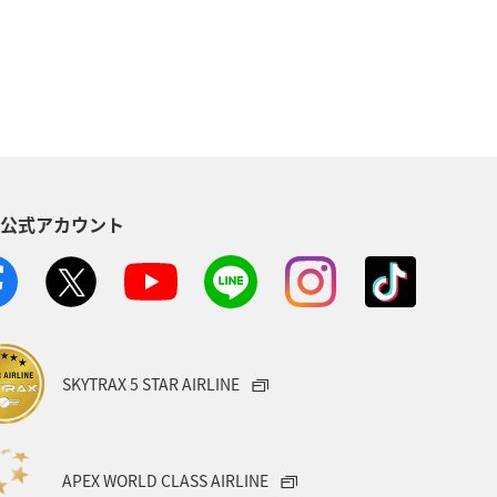
S公式アカウント
SKYTRAX 5 STAR AIRLINE
APEX WORLD CLASS AIRLINE