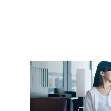
寝具セット
枕、毛布
対象路線
全路線