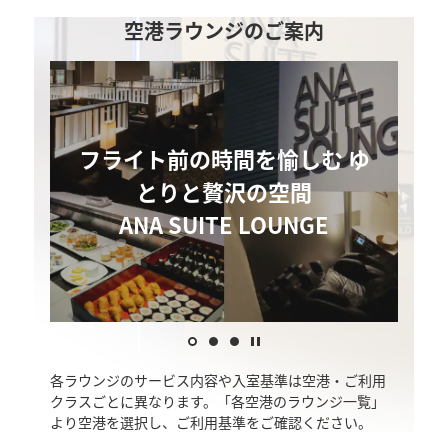
空港ラウンジのご案内
フライト前の時間を愉しむ ゆ
フライト前の時間を愉しむ ゆ
多彩な座席と広々とした快適
多彩なメニューと作りたての
多彩なメニューと作りたての
とりと贅沢の空間
とりと贅沢の空間
な空間
美味しさ ヌードルバー
美味しさ ヌードルバー
ANA SUITE LOUNGE
ANA SUITE LOUNGE
ANA LOUNGE
各ラウンジのサービス内容や入室基準は空港・ご利用
クラスごとに異なります。「各空港のラウンジ一覧」
より空港を選択し、ご利用基準をご確認ください。