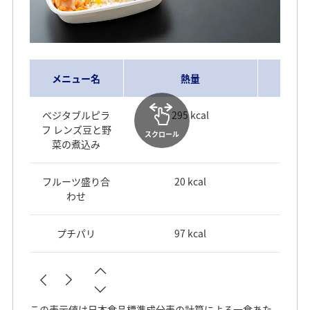
メニュー名
熱量
ベジタブルピラ
295 kcal
フ レンズ豆と野
スクロール
菜の煮込み
フルーツ盛り合
20 kcal
わせ
プチパリ
97 kcal
この表示値は日本食品標準成分表の計算による一食あた