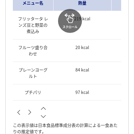
メニュー名
熱量
フリッタータ レ
219 kcal
ンズ豆と野菜の
スクロール
煮込み
フルーツ盛り合
20 kcal
わせ
プレーンヨーグ
84 kcal
ルト
プチパリ
97 kcal
この表示値は日本食品標準成分表の計算による一食あた
りの推定値です。