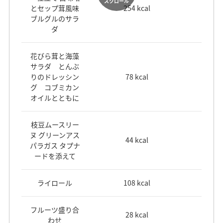
スクロール
とセップ茸風味
254 kcal
ブルグルのサラ
ダ
花びら茸と海藻
サラダ とんぶ
りのドレッシン
78 kcal
グ コブミカン
オイルとともに
枝豆ムースリー
ヌ グリーンアス
44 kcal
パラガス タプナ
ードを添えて
ライロール
108 kcal
フルーツ盛り合
28 kcal
わせ