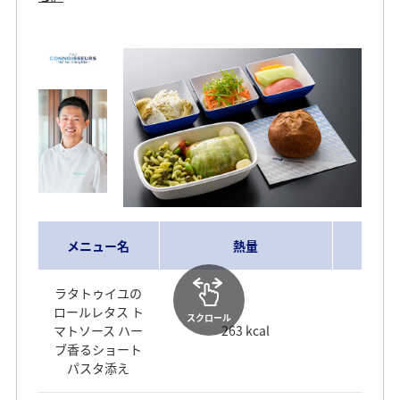
メニュー名
熱量
ラタトゥイユの
ロールレタス ト
スクロール
マトソース ハー
263 kcal
ブ香るショート
パスタ添え