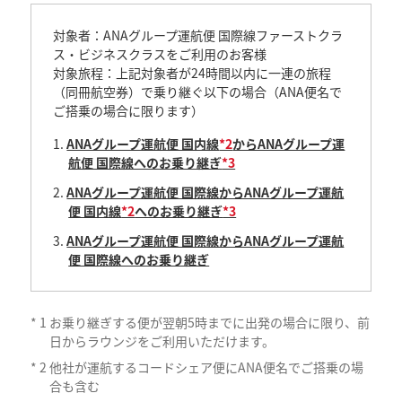
対象者：ANAグループ運航便 国際線ファーストクラ
ス・ビジネスクラスをご利用のお客様
対象旅程：上記対象者が24時間以内に一連の旅程
（同冊航空券）で乗り継ぐ以下の場合（ANA便名で
ご搭乗の場合に限ります）
ANAグループ運航便 国内線
*2
からANAグループ運
航便 国際線へのお乗り継ぎ
*3
ANAグループ運航便 国際線からANAグループ運航
便 国内線
*2
へのお乗り継ぎ
*3
ANAグループ運航便 国際線からANAグループ運航
便 国際線へのお乗り継ぎ
*
1
お乗り継ぎする便が翌朝5時までに出発の場合に限り、前
日からラウンジをご利用いただけます。
*
2
他社が運航するコードシェア便にANA便名でご搭乗の場
合も含む