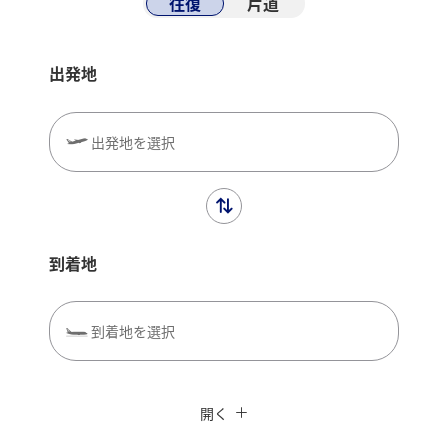
往復
片道
出発地
出発地を選択
到着地
到着地を選択
閉じる
エコノミークラス
往復で異なるクラスで検索
ANAカード優待割引
開く
旅CUBE（航空券予約＋地上経路）