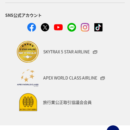
経由地および乗り継ぎ所要時間を追加する
SNS公式アカウント
1人
SKYTRAX 5 STAR AIRLINE
プロモーションコードについて
・表示金額は選択いただいた条件でのもっともおトクな運賃とな
APEX WORLD CLASS AIRLINE
ります。
・表示金額と空席状況は最新ではない場合があります。[検索す
る]ボタンより最新の空席照会結果をご確認ください。
・「＊」は現在金額が確認できない都市・日付となります。空席
照会結果画面にて最新の情報をご確認ください。
旅行業公正取引協議会会員
・表示金額には、運賃、
燃油特別付加運賃
、
航空保険特別料金
、
その他の各種税金、料金などが含まれます。発券時に再計算する
ため、変動する可能性があります。
・複数空港がある都市においては、複数空港の中でのおトクな運
賃が表示される場合があります。